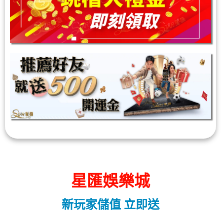
星匯娛樂城
新玩家儲值 立即送