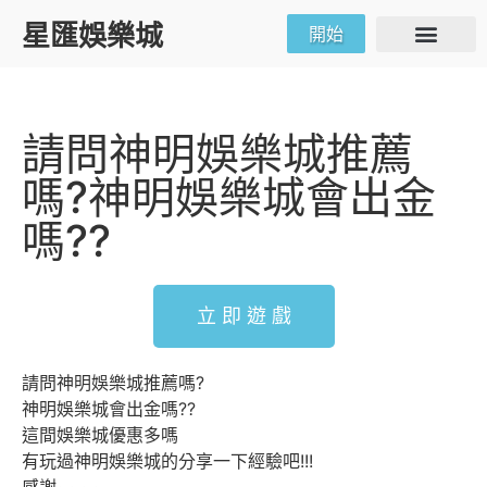
星匯娛樂城
開始
真人娛樂
體育賽事
電子遊戲
賓果彩票
優惠活動
遊戲討論
博弈攻略
請問神明娛樂城推薦
嗎?神明娛樂城會出金
嗎??
立 即 遊 戲
請問神明娛樂城推薦嗎?
神明娛樂城會出金嗎??
這間娛樂城優惠多嗎
有玩過神明娛樂城的分享一下經驗吧!!!