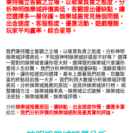
秉持獨立客觀之立場，以敬業負責之態度，分
析神明娛樂城評價高低，客觀提出優缺點，讓
您選擇多一層保護。娛樂城最常見幾個問題，
出金速度、客服態度、優惠活動、遊戲種類、
玩家平均贏率、綜合星等。
我們秉持獨立客觀之立場，以敬業負責之態度，分析神明
娛樂城評價高低。 不知道神明娛樂城好還是不好嗎？ 選擇
一間對的娛樂城會讓你發大財，選擇錯的娛樂城只會讓你
覺得人生好難。 我們分析神明娛樂城優缺點，淺顯易懂的
分析，讓你知道如何選擇，基本上跟著我們前進，您離致
富的終點就前進一大步。 我們利用大數據分析娛樂城評價
高低，分析娛樂城推薦的原因，並提供娛樂城排行榜。 統
整賺錢方法、娛樂城機率高、娛樂城公式破解、娛樂城玩
法密技、娛樂城推薦、娛樂城評價。
分析
娛樂城推薦原因、優缺點、出金速度快慢、優惠多寡
給您。
我們分析評價的娛樂城絕對是最真實的評論。