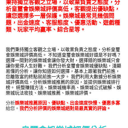
秉持獨立客觀之立場，以敬業負責之態度，分
析皇璽會娛樂城評價高低，客觀提出優缺點，
讓您選擇多一層保護。娛樂城最常見幾個問
題，出金速度、客服態度、優惠活動、遊戲種
類、玩家平均贏率、綜合星等。
我們秉持獨立客觀之立場，以敬業負責之態度，分析皇璽
會娛樂城評價高低。 不知道皇璽會娛樂城好還是不好嗎？
選擇一間對的娛樂城會讓你發大財，選擇錯的娛樂城只會
讓你覺得人生好難。 我們分析皇璽會娛樂城優缺點，淺顯
易懂的分析，讓你知道如何選擇，基本上跟著我們前進，
您離致富的終點就前進一大步。 我們利用大數據分析娛樂
城評價高低，分析娛樂城推薦的原因，並提供娛樂城排行
榜。 統整賺錢方法、娛樂城機率高、娛樂城公式破解、娛
樂城玩法密技、娛樂城推薦、娛樂城評價。
分析
娛樂城推薦原因、優缺點、出金速度快慢、優惠多寡
給您。
我們分析評價的娛樂城絕對是最真實的評論。