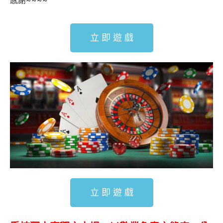
感謝~~~~
立 即 遊 戲
立 即 遊 戲