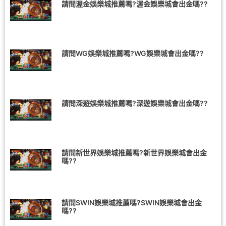
請問渥金娛樂城推薦嗎?渥金娛樂城會出金嗎??
請問WG娛樂城推薦嗎?WG娛樂城會出金嗎??
請問深遊娛樂城推薦嗎?深遊娛樂城會出金嗎??
請問新世界娛樂城推薦嗎?新世界娛樂城會出金
嗎??
請問SWIN娛樂城推薦嗎?SWIN娛樂城會出金
嗎??