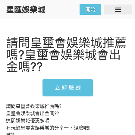
星匯娛樂城
開始
真人娛樂
體育賽事
電子遊戲
賓果彩票
優惠活動
遊戲討論
博弈攻略
請問皇璽會娛樂城推薦
嗎?皇璽會娛樂城會出
金嗎??
立 即 遊 戲
請問皇璽會娛樂城推薦嗎?
皇璽會娛樂城會出金嗎??
這間娛樂城優惠多嗎
有玩過皇璽會娛樂城的分享一下經驗吧!!!