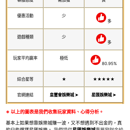
優惠活動
少
多
遊戲種類
少
多
玩家平均贏率
極低
80.95%
綜合星等
★
★★★★★
官網連結
皇璽會娛樂城
➤
星匯娛樂城 ➤
※ 以上的圖表是我們收集玩家資料、心得分析。
基本上如果想靠娛樂城賺一波，又不想遇到不出金的，真
的只能選擇星匯娛樂。
我們提供
星匯
娛樂城
專屬發財金給