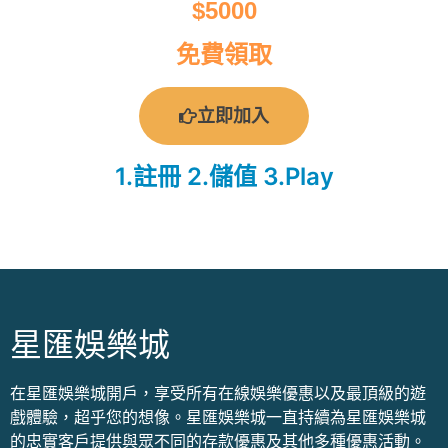
$5000
免費領取
立即加入
1.註冊 2.儲值 3.Play
星匯娛樂城
在星匯娛樂城開戶，享受所有在線娛樂優惠以及最頂級的遊
戲體驗，超乎您的想像。星匯娛樂城一直持續為星匯娛樂城
的忠實客戶提供與眾不同的存款優惠及其他多種優惠活動。