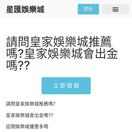
星匯娛樂城
開始
真人娛樂
體育賽事
電子遊戲
賓果彩票
優惠活動
遊戲討論
博弈攻略
請問皇家娛樂城推薦
嗎?皇家娛樂城會出金
嗎??
立 即 遊 戲
請問皇家娛樂城推薦嗎?
皇家娛樂城會出金嗎??
這間娛樂城優惠多嗎