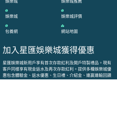
娛樂城
娛樂城推薦
娛樂城
娛樂城評價
包養網
網站地圖
加入星匯娛樂城獲得優惠
星匯娛樂城新用戶享有首次存款紅利及開戶特製禮品。現有
客戶同樣享有現金返水及再次存款紅利。提供多種娛樂城優
惠包含體驗金、返水優惠、生日禮、介紹金、連贏連輸回饋
等等…
星匯娛樂城首儲最高送你5000！註冊立即送100！
立即試玩