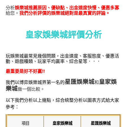
分析
娛樂城推薦原因、優缺點、出金速度快慢、優惠多寡
給您。
我們分析評價的娛樂城絕對是最真實的評論。
皇家娛樂城評價分析
玩娛樂城最常見幾個問題，出金速度、客服態度、優惠活
動、遊戲種類、玩家平均贏率、綜合星等．．．
最重要是好不好贏!!
星匯
娛樂城
皇家娛
我們以博弈娛樂城界第一名的
和
樂城
做一個比較。
以下我們分析以上幾點，綜合統整分析以圖表方式給大家
參考：
項目
皇家娛樂城
星匯娛樂城