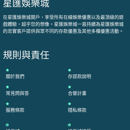
星匯娛樂城
在星匯娛樂城開戶，享受所有在線娛樂優惠以及最頂級的遊
戲體驗，超乎您的想像。星匯娛樂城一直持續為星匯娛樂城
的忠實客戶提供與眾不同的存款優惠及其他多種優惠活動。
規則與責任
關於我們
存提款說明
常見問與答
合營計畫
服務條款
隱私條款