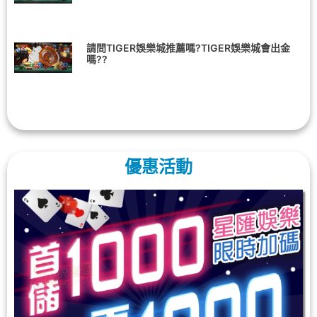
請問TIGER娛樂城推薦嗎?TIGER娛樂城會出金
嗎??
優惠活動