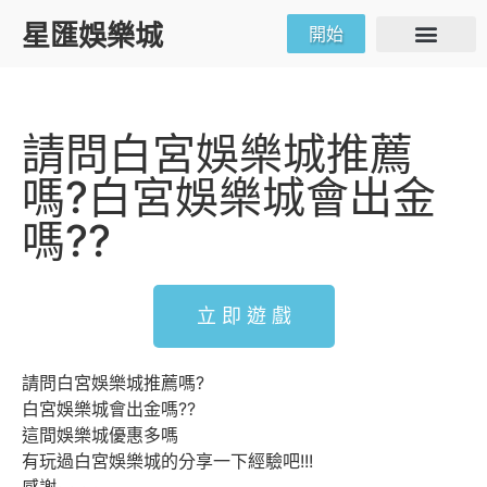
星匯娛樂城
開始
真人娛樂
體育賽事
電子遊戲
賓果彩票
優惠活動
遊戲討論
博弈攻略
請問白宮娛樂城推薦
嗎?白宮娛樂城會出金
嗎??
立 即 遊 戲
請問白宮娛樂城推薦嗎?
白宮娛樂城會出金嗎??
這間娛樂城優惠多嗎
有玩過白宮娛樂城的分享一下經驗吧!!!