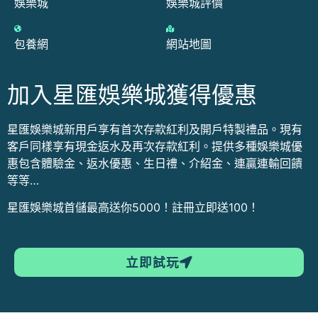
娛樂城
娛樂城評價
包養網
網站地圖
加入星匯娛樂城獲得優惠
星匯娛樂城新用戶享有首次存款紅利及開戶特製禮品。現有
客戶同樣享有現金返水及再次存款紅利。提供多種娛樂城優
惠包含體驗金、返水優惠、生日禮、介紹金、連贏連輸回饋
等等…
星匯娛樂城首儲最高送你5000！註冊立即送100！
立即試玩