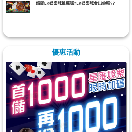
請問LK娛樂城推薦嗎?LK娛樂城會出金嗎??
優惠活動