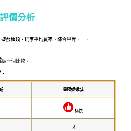
評價分析
、遊戲種類、玩家平均贏率、綜合星等．．．
城
做一個比較。
考：
城
星匯娛樂城
極快
良