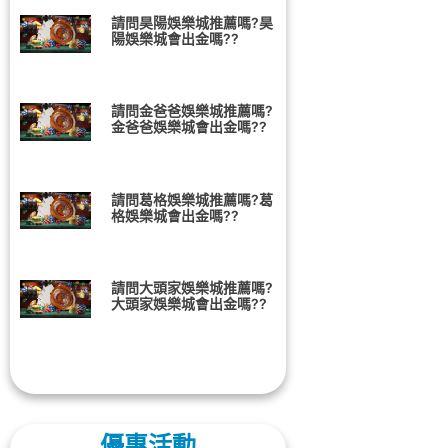
請問昊陽娛樂城推薦嗎?昊
陽娛樂城會出金嗎??
請問金爸爸娛樂城推薦嗎?
金爸爸娛樂城會出金嗎??
請問葛格娛樂城推薦嗎?葛
格娛樂城會出金嗎??
請問大頭家娛樂城推薦嗎?
大頭家娛樂城會出金嗎??
優惠活動