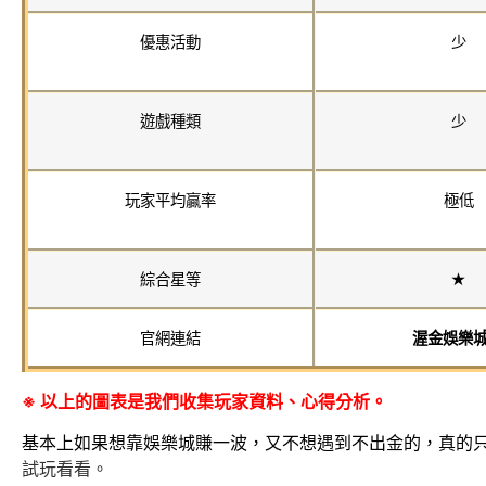
優惠活動
少
遊戲種類
少
玩家平均贏率
極低
綜合星等
★
官網連結
渥金娛樂
※ 以上的圖表是我們收集玩家資料、心得分析。
基本上如果想靠娛樂城賺一波，又不想遇到不出金的，真的
試玩看看。