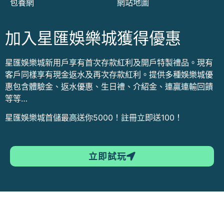
包養網
網站地圖
加入星匯娛樂城獲得優惠
星匯娛樂城新用戶享有首次存款紅利及開戶特製禮品。現有
客戶同樣享有現金返水及再次存款紅利。提供多種娛樂城優
惠包含體驗金、返水優惠、生日禮、介紹金、連贏連輸回饋
等等…
星匯娛樂城首儲最高送你5000！註冊立即送100！
立即試玩