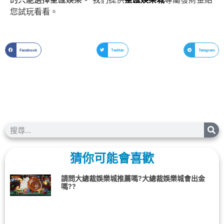
您試玩看看。
Facebook
Twitter
Telegram
猜你可能會喜歡
請問大總裁娛樂城推薦嗎?大總裁娛樂城會出金
嗎??