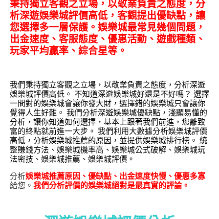
秉持獨立客觀之立場，以敬業負責之態度，分
析深遊娛樂城評價高低，客觀提出優缺點，讓
您選擇多一層保護。娛樂城最常見幾個問題，
出金速度、客服態度、優惠活動、遊戲種類、
玩家平均贏率、綜合星等。
我們秉持獨立客觀之立場，以敬業負責之態度，分析深遊
娛樂城評價高低。 不知道深遊娛樂城好還是不好嗎？ 選擇
一間對的娛樂城會讓你發大財，選擇錯的娛樂城只會讓你
覺得人生好難。 我們分析深遊娛樂城優缺點，淺顯易懂的
分析，讓你知道如何選擇，基本上跟著我們前進，您離致
富的終點就前進一大步。 我們利用大數據分析娛樂城評價
高低，分析娛樂城推薦的原因，並提供娛樂城排行榜。 統
整賺錢方法、娛樂城機率高、娛樂城公式破解、娛樂城玩
法密技、娛樂城推薦、娛樂城評價。
分析
娛樂城推薦原因、優缺點、出金速度快慢、優惠多寡
給您。
我們分析評價的娛樂城絕對是最真實的評論。