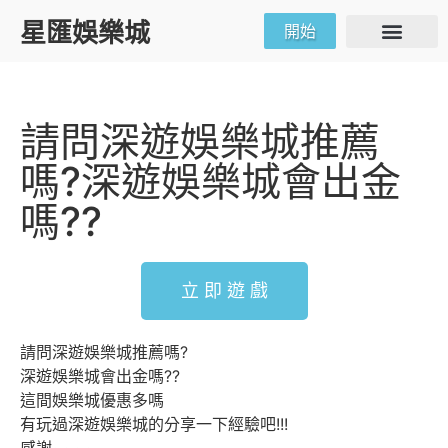
星匯娛樂城
開始
真人娛樂
體育賽事
電子遊戲
賓果彩票
優惠活動
遊戲討論
博弈攻略
請問深遊娛樂城推薦
嗎?深遊娛樂城會出金
嗎??
立 即 遊 戲
請問深遊娛樂城推薦嗎?
深遊娛樂城會出金嗎??
這間娛樂城優惠多嗎
有玩過深遊娛樂城的分享一下經驗吧!!!