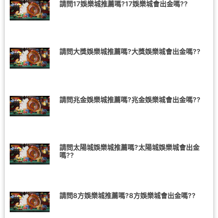
請問17娛樂城推薦嗎?17娛樂城會出金嗎??
請問大獎娛樂城推薦嗎?大獎娛樂城會出金嗎??
請問兆金娛樂城推薦嗎?兆金娛樂城會出金嗎??
請問太陽城娛樂城推薦嗎?太陽城娛樂城會出金
嗎??
請問8方娛樂城推薦嗎?8方娛樂城會出金嗎??