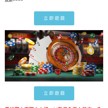
感謝~~~~
立 即 遊 戲
立 即 遊 戲