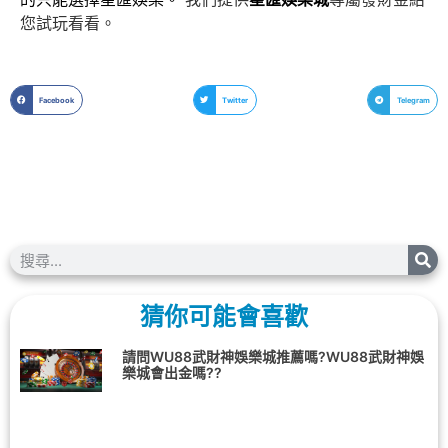
您試玩看看。
Facebook
Twitter
Telegram
猜你可能會喜歡
請問WU88武財神娛樂城推薦嗎?WU88武財神娛
樂城會出金嗎??