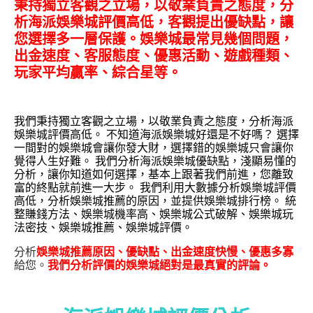
秉持獨立客觀之立場，以敬業負責之態度，分
析海派娛樂城評價高低，客觀提出優缺點，讓
您選擇多一層保護。娛樂城最常見幾個問題，
出金速度、客服態度、優惠活動、遊戲種類、
玩家平均贏率、綜合星等。
我們秉持獨立客觀之立場，以敬業負責之態度，分析海派
娛樂城評價高低。 不知道海派娛樂城好還是不好嗎？ 選擇
一間對的娛樂城會讓你發大財，選擇錯的娛樂城只會讓你
覺得人生好難。 我們分析海派娛樂城優缺點，淺顯易懂的
分析，讓你知道如何選擇，基本上跟著我們前進，您離致
富的終點就前進一大步。 我們利用大數據分析娛樂城評價
高低，分析娛樂城推薦的原因，並提供娛樂城排行榜。 統
整賺錢方法、娛樂城機率高、娛樂城公式破解、娛樂城玩
法密技、娛樂城推薦、娛樂城評價。
分析
娛樂城推薦原因、優缺點、出金速度快慢、優惠多寡
給您。
我們分析評價的娛樂城絕對是最真實的評論。