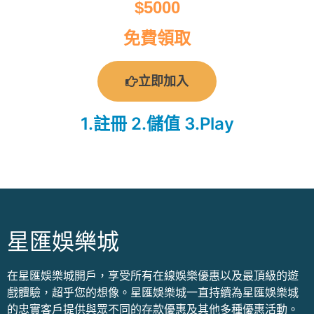
$5000
免費領取
立即加入
1.註冊 2.儲值 3.Play
星匯娛樂城
在星匯娛樂城開戶，享受所有在線娛樂優惠以及最頂級的遊
戲體驗，超乎您的想像。星匯娛樂城一直持續為星匯娛樂城
的忠實客戶提供與眾不同的存款優惠及其他多種優惠活動。