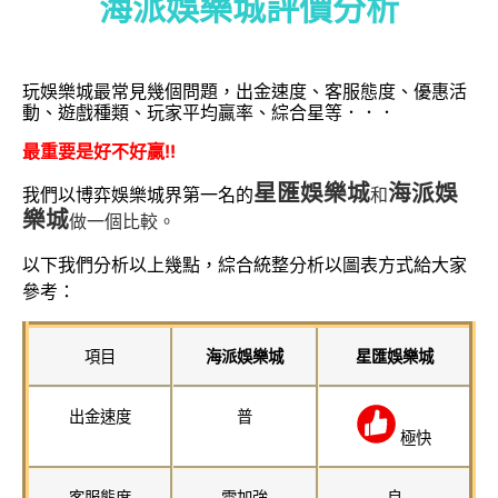
海派娛樂城評價分析
玩娛樂城最常見幾個問題，出金速度、客服態度、優惠活
動、遊戲種類、玩家平均贏率、綜合星等．．．
最重要是好不好贏!!
星匯
娛樂城
海派娛
我們以博弈娛樂城界第一名的
和
樂城
做一個比較。
以下我們分析以上幾點，綜合統整分析以圖表方式給大家
參考：
項目
海派娛樂城
星匯娛樂城
出金速度
普
極快
客服態度
需加強
良