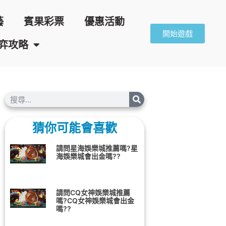
藝
賓果彩票
優惠活動
開始遊戲
弈攻略
猜你可能會喜歡
請問星海娛樂城推薦嗎?星
海娛樂城會出金嗎??
請問CQ女神娛樂城推薦
嗎?CQ女神娛樂城會出金
嗎??