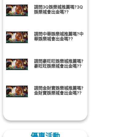
請問3Q娛樂城推薦嗎?3Q
娛樂城會出金嗎??
請問中華娛樂城推薦嗎?中
華娛樂城會出金嗎??
請問豪旺旺娛樂城推薦嗎?
豪旺旺娛樂城會出金嗎??
請問金財寶娛樂城推薦嗎?
金財寶娛樂城會出金嗎??
優惠活動