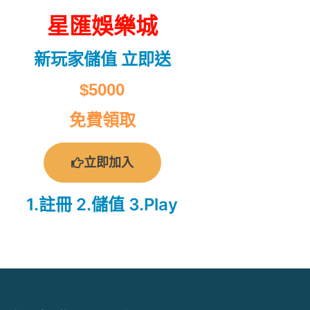
星匯娛樂城
新玩家儲值 立即送
$5000
免費領取
立即加入
1.註冊 2.儲值 3.Play