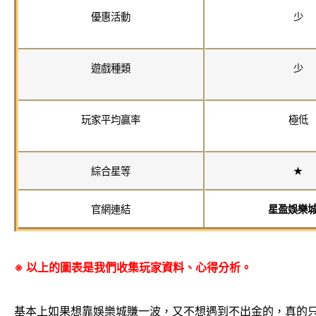
優惠活動
少
遊戲種類
少
玩家平均贏率
極低
綜合星等
★
官網連結
星盈娛樂
※ 以上的圖表是我們收集玩家資料、心得分析。
基本上如果想靠娛樂城賺一波，又不想遇到不出金的，真的