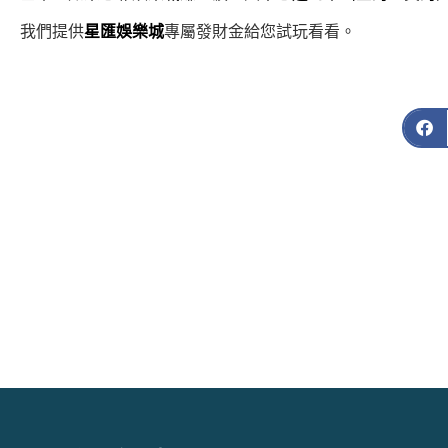
我們提供
星匯
娛樂城
專屬發財金給您試玩看看。