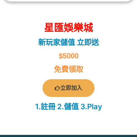
星匯娛樂城
新玩家儲值 立即送
$5000
免費領取
立即加入
1.註冊 2.儲值 3.Play