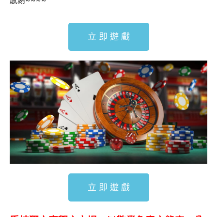
感謝~~~~
立 即 遊 戲
立 即 遊 戲