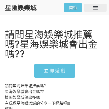
星匯娛樂城
開始
真人娛樂
體育賽事
電子遊戲
賓果彩票
優惠活動
遊戲討論
博弈攻略
請問星海娛樂城推薦
嗎?星海娛樂城會出金
嗎??
立 即 遊 戲
請問星海娛樂城推薦嗎?
星海娛樂城會出金嗎??
這間娛樂城優惠多嗎
有玩過星海娛樂城的分享一下經驗吧!!!