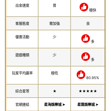
出金速度
普
極快
客服態度
需加強
良
優惠活動
少
多
遊戲種類
少
多
玩家平均贏率
極低
80.95%
綜合星等
★
★★★★★
官網連結
星海娛樂城
➤
星匯娛樂城 ➤