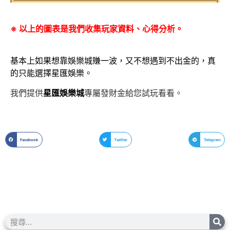
※ 以上的圖表是我們收集玩家資料、心得分析。
基本上如果想靠娛樂城賺一波，又不想遇到不出金的，真
的只能選擇星匯娛樂。
我們提供
星匯
娛樂城
專屬發財金給您試玩看看。
Facebook
Twitter
Telegram