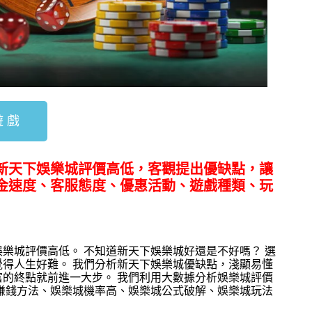
遊 戲
新天下娛樂城評價高低，客觀提出優缺點，讓
金速度、客服態度、優惠活動、遊戲種類、玩
樂城評價高低。 不知道新天下娛樂城好還是不好嗎？ 選
得人生好難。 我們分析新天下娛樂城優缺點，淺顯易懂
的終點就前進一大步。 我們利用大數據分析娛樂城評價
賺錢方法、娛樂城機率高、娛樂城公式破解、娛樂城玩法