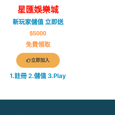
星匯娛樂城
新玩家儲值 立即送
$5000
免費領取
立即加入
1.註冊 2.儲值 3.Play