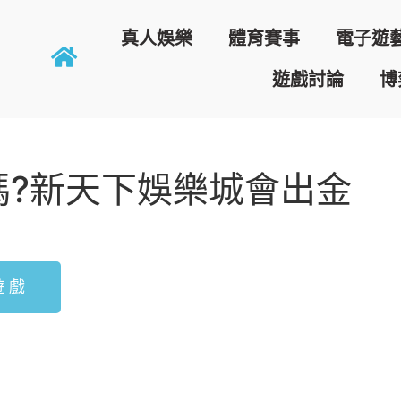
真人娛樂
體育賽事
電子遊
遊戲討論
博
嗎?新天下娛樂城會出金
遊 戲