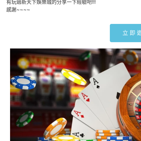
有玩過新天下娛樂城的分享一下經驗吧!!!
感謝~~~~
立 即 