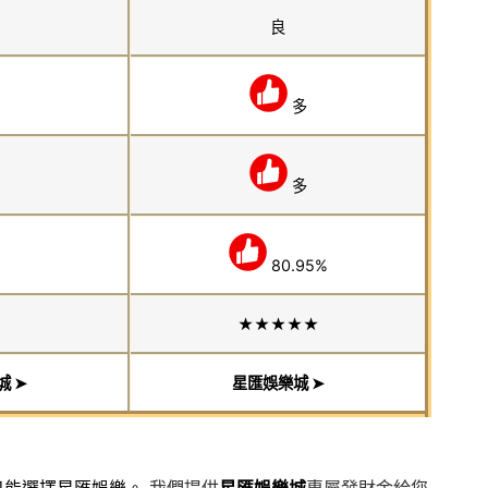
良
多
多
80.95%
★★★★★
城
➤
星匯娛樂城 ➤
只能選擇星匯娛樂。
我們提供
星匯
娛樂城
專屬發財金給您