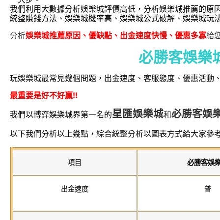
我們利用大數據分析娛樂城評價高低，分析娛樂城推薦的原
統整賺錢方法、娛樂城機率高、娛樂城公式破解、娛樂城玩
分析
娛樂城推薦原因、優缺點、出金速度快慢、優惠多寡
給
必勝客娛樂
玩娛樂城最常見幾個問題，出金速度、客服態度、優惠活動
最重要是好不好贏!!
星匯
娛樂城
必勝客娛
我們以博弈娛樂城界第一名的
和
以下我們分析以上幾點，綜合統整分析以圖表方式給大家參
項目
必勝客娛
出金速度
普