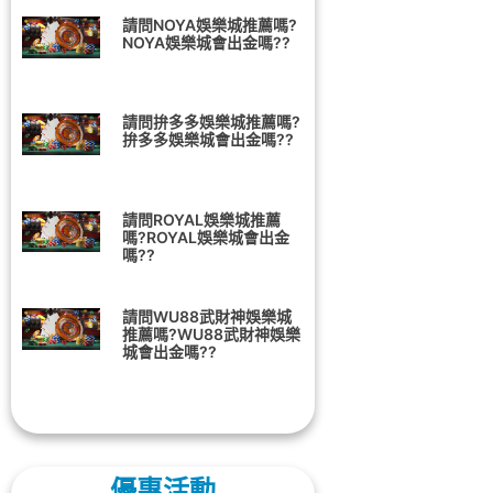
請問NOYA娛樂城推薦嗎?
NOYA娛樂城會出金嗎??
請問拚多多娛樂城推薦嗎?
拚多多娛樂城會出金嗎??
請問ROYAL娛樂城推薦
嗎?ROYAL娛樂城會出金
嗎??
請問WU88武財神娛樂城
推薦嗎?WU88武財神娛樂
城會出金嗎??
優惠活動