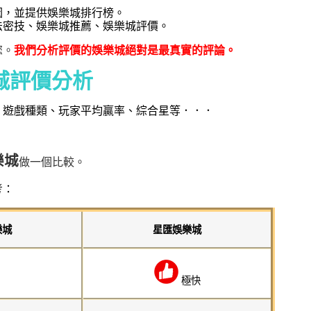
因，並提供娛樂城排行榜。
法密技、娛樂城推薦、娛樂城評價。
您。
我們分析評價的娛樂城絕對是最真實的評論。
城評價分析
、遊戲種類、玩家平均贏率、綜合星等．．．
樂城
做一個比較。
考：
樂城
星匯娛樂城
極快