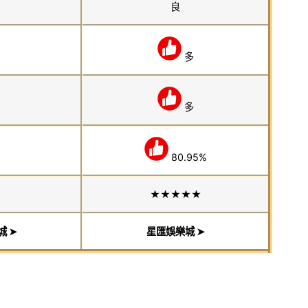
良
多
多
80.95%
★★★★★
城
➤
星匯娛樂城 ➤