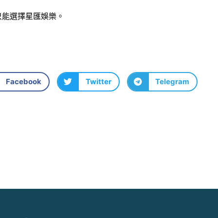
只能選擇星匯娛樂。
Facebook
Twitter
Telegram