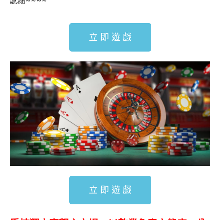
感謝~~~~
立 即 遊 戲
立 即 遊 戲