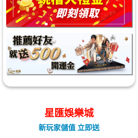
星匯娛樂城
新玩家儲值 立即送