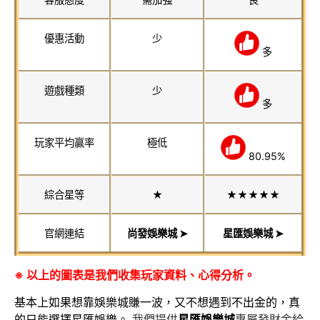
優惠活動
少
多
遊戲種類
少
多
玩家平均贏率
極低
80.95%
綜合星等
★
★★★★★
官網連結
尚發娛樂城
➤
星匯娛樂城 ➤
※ 以上的圖表是我們收集玩家資料、心得分析。
基本上如果想靠娛樂城賺一波，又不想遇到不出金的，真
的只能選擇星匯娛樂。
我們提供
星匯
娛樂城
專屬發財金給