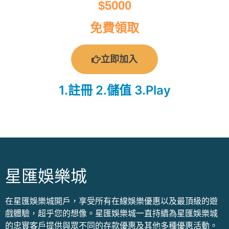
$5000
免費領取
立即加入
1.註冊 2.儲值 3.Play
星匯娛樂城
在星匯娛樂城開戶，享受所有在線娛樂優惠以及最頂級的遊
戲體驗，超乎您的想像。星匯娛樂城一直持續為星匯娛樂城
的忠實客戶提供與眾不同的存款優惠及其他多種優惠活動。