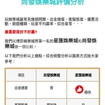
尚發娛樂城評價分析
玩娛樂城最常見幾個問題，出金速度、客服態度、優惠活
動、遊戲種類、玩家平均贏率、綜合星等．．．
最重要是好不好贏!!
星匯
娛樂城
尚發娛
我們以博弈娛樂城界第一名的
和
樂城
做一個比較。
以下我們分析以上幾點，綜合統整分析以圖表方式給大家
參考：
項目
尚發娛樂城
星匯娛樂城
出金速度
普
極快
客服態度
需加強
良