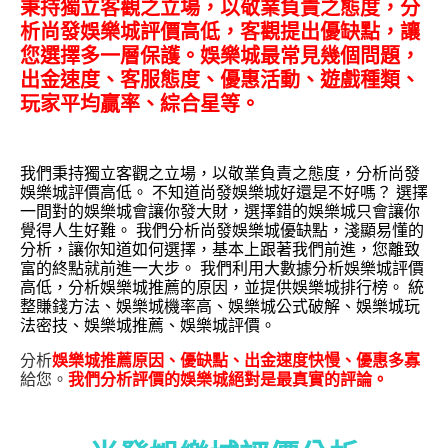
秉持獨立客觀之立場，以敬業負責之態度，分
析尚發娛樂城評價高低，客觀提出優缺點，讓
您選擇多一層保護。娛樂城最常見幾個問題，
出金速度、客服態度、優惠活動、遊戲種類、
玩家平均贏率、綜合星等。
我們秉持獨立客觀之立場，以敬業負責之態度，分析尚發
娛樂城評價高低。 不知道尚發娛樂城好還是不好嗎？ 選擇
一間對的娛樂城會讓你發大財，選擇錯的娛樂城只會讓你
覺得人生好難。 我們分析尚發娛樂城優缺點，淺顯易懂的
分析，讓你知道如何選擇，基本上跟著我們前進，您離致
富的終點就前進一大步。 我們利用大數據分析娛樂城評價
高低，分析娛樂城推薦的原因，並提供娛樂城排行榜。 統
整賺錢方法、娛樂城機率高、娛樂城公式破解、娛樂城玩
法密技、娛樂城推薦、娛樂城評價。
分析
娛樂城推薦原因、優缺點、出金速度快慢、優惠多寡
給您。
我們分析評價的娛樂城絕對是最真實的評論。