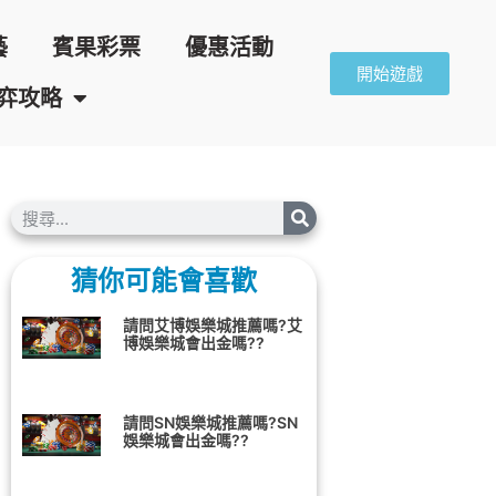
藝
賓果彩票
優惠活動
開始遊戲
弈攻略
猜你可能會喜歡
請問艾博娛樂城推薦嗎?艾
博娛樂城會出金嗎??
請問SN娛樂城推薦嗎?SN
娛樂城會出金嗎??