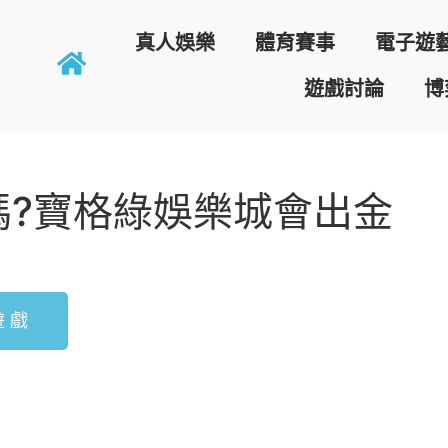
真人娛樂
體育賽事
電子遊
遊戲討論
博
嗎?寶格綠娛樂城會出金
遊 戲