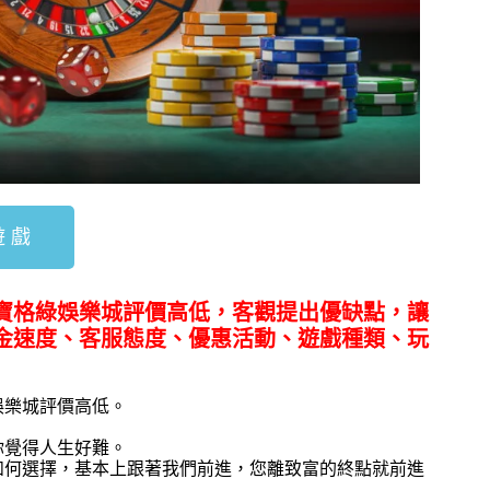
遊 戲
寶格綠
娛樂城評價高低，客觀提出優缺點，讓
金速度、客服態度、優惠活動、遊戲種類、玩
娛樂城評價高低。
你覺得人生好難。
如何選擇，基本上跟著我們前進，您離致富的終點就前進