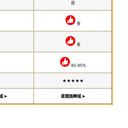
良
多
多
80.95%
★★★★★
城
➤
星匯娛樂城 ➤