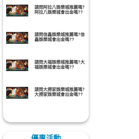
請問阿拉八娛樂城推薦嗎?
阿拉八娛樂城會出金嗎??
請問信鑫娛樂城推薦嗎?信
鑫娛樂城會出金嗎??
請問大福娛樂城推薦嗎?大
福娛樂城會出金嗎??
請問大撈家娛樂城推薦嗎?
大撈家娛樂城會出金嗎??
優惠活動