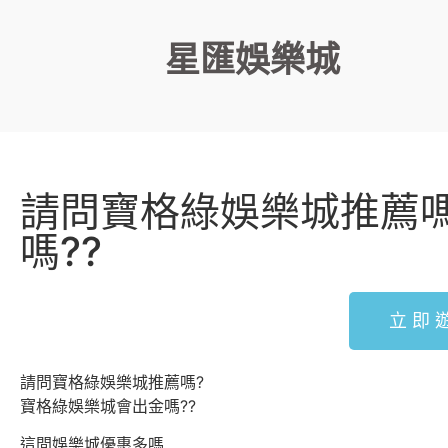
星匯娛樂城
請問寶格綠娛樂城推薦
嗎??
立 即 
請問寶格綠娛樂城推薦嗎?
寶格綠娛樂城會出金嗎??
這間娛樂城優惠多嗎