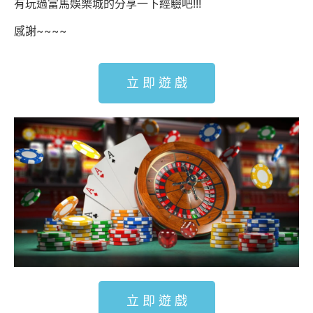
有玩過富馬娛樂城的分享一下經驗吧!!!
感謝~~~~
立 即 遊 戲
立 即 遊 戲