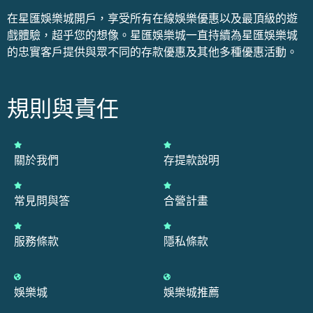
在星匯娛樂城開戶，享受所有在線娛樂優惠以及最頂級的遊
戲體驗，超乎您的想像。星匯娛樂城一直持續為星匯娛樂城
的忠實客戶提供與眾不同的存款優惠及其他多種優惠活動。
規則與責任
關於我們
存提款說明
常見問與答
合營計畫
服務條款
隱私條款
娛樂城
娛樂城推薦