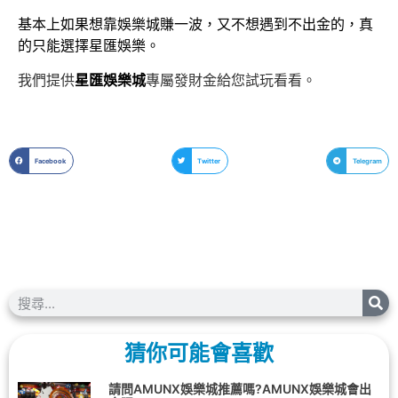
基本上如果想靠娛樂城賺一波，又不想遇到不出金的，真
的只能選擇星匯娛樂。
我們提供
星匯
娛樂城
專屬發財金給您試玩看看。
Facebook
Twitter
Telegram
猜你可能會喜歡
請問AMUNX娛樂城推薦嗎?AMUNX娛樂城會出