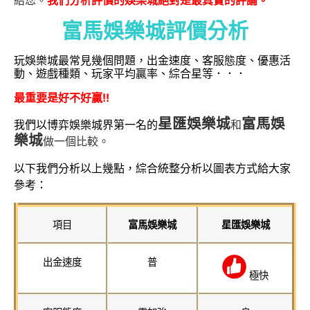
富馬娛樂城評價分析
玩娛樂城最常見幾個問題，出金速度、客服態度、優惠活
動、遊戲種類、玩家平均贏率、綜合星等．．．
最重要是好不好贏!!
星匯
娛樂城
富馬娛
我們以博弈娛樂城界第一名的
和
樂城
做一個比較。
以下我們分析以上幾點，綜合統整分析以圖表方式給大家
參考：
項目
富馬娛樂城
星匯娛樂城
出金速度
普
極快