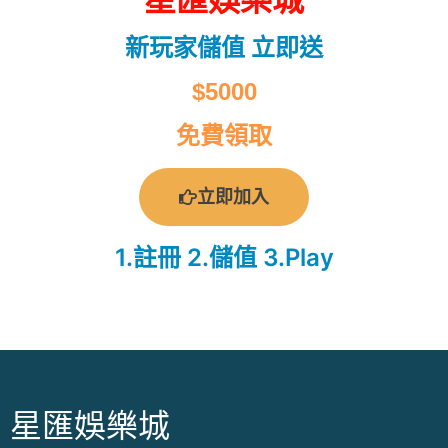
新玩家儲值 立即送
$5000
免費領取
立即加入
1.註冊 2.儲值 3.Play
星匯娛樂城