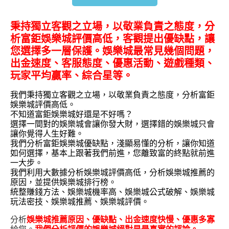
秉持獨立客觀之立場，以敬業負責之態度，分
析富鉅
娛樂城評價高低，客觀提出優缺點，讓
您選擇多一層保護。娛樂城最常見幾個問題，
出金速度、客服態度、優惠活動、遊戲種類、
玩家平均贏率、綜合星等。
我們秉持獨立客觀之立場，以敬業負責之態度，分析富鉅
娛樂城評價高低。
不知道富鉅娛樂城好還是不好嗎？
選擇一間對的娛樂城會讓你發大財，選擇錯的娛樂城只會
讓你覺得人生好難。
我們分析富鉅
娛樂城優缺點，淺顯易懂的分析，讓你知道
如何選擇，基本上跟著我們前進，您離致富的終點就前進
一大步。
我們利用大數據分析娛樂城評價高低，分析娛樂城推薦的
原因，並提供娛樂城排行榜。
統整賺錢方法、娛樂城機率高、娛樂城公式破解、娛樂城
玩法密技、娛樂城推薦、娛樂城評價。
分析
娛樂城推薦原因、優缺點、出金速度快慢、優惠多寡
給您。
我們分析評價的娛樂城絕對是最真實的評論。