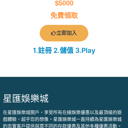
$5000
免費領取
立即加入
1.註冊 2.儲值 3.Play
星匯娛樂城
在星匯娛樂城開戶，享受所有在線娛樂優惠以及最頂級的遊
戲體驗，超乎您的想像。星匯娛樂城一直持續為星匯娛樂城
的忠實客戶提供與眾不同的存款優惠及其他多種優惠活動。