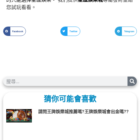
您試玩看看。
Facebook
Twitter
Telegram
猜你可能會喜歡
請問王牌娛樂城推薦嗎?王牌娛樂城會出金嗎??