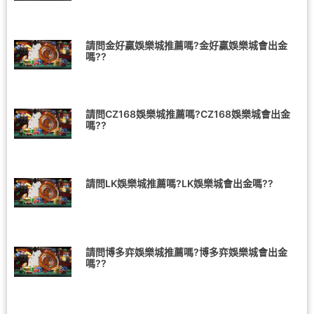
請問金好贏娛樂城推薦嗎?金好贏娛樂城會出金
嗎??
請問CZ168娛樂城推薦嗎?CZ168娛樂城會出金
嗎??
請問LK娛樂城推薦嗎?LK娛樂城會出金嗎??
請問博多弈娛樂城推薦嗎?博多弈娛樂城會出金
嗎??