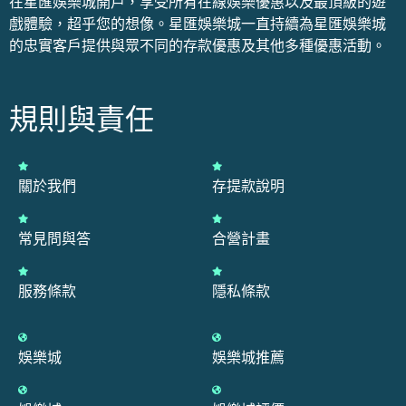
在星匯娛樂城開戶，享受所有在線娛樂優惠以及最頂級的遊
戲體驗，超乎您的想像。星匯娛樂城一直持續為星匯娛樂城
的忠實客戶提供與眾不同的存款優惠及其他多種優惠活動。
規則與責任
關於我們
存提款說明
常見問與答
合營計畫
服務條款
隱私條款
娛樂城
娛樂城推薦