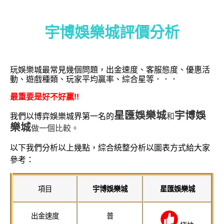
宇博娛樂城評價分析
玩娛樂城最常見幾個問題，出金速度、客服態度、優惠活
動、遊戲種類、玩家平均贏率、綜合星等．．．
最重要是好不好贏!!
星匯
娛樂城
宇博娛
我們以博弈娛樂城界第一名的
和
樂城
做一個比較。
以下我們分析以上幾點，綜合統整分析以圖表方式給大家
參考：
項目
宇博娛樂城
星匯娛樂城
出金速度
普