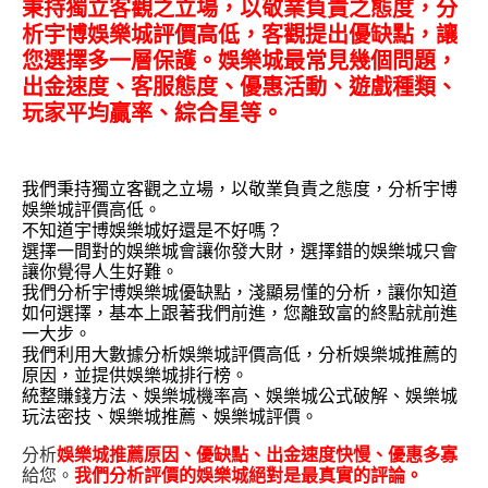
秉持獨立客觀之立場，以敬業負責之態度，分
析宇博娛樂城評價高低，客觀提出優缺點，讓
您選擇多一層保護。娛樂城最常見幾個問題，
出金速度、客服態度、優惠活動、遊戲種類、
玩家平均贏率、綜合星等。
我們秉持獨立客觀之立場，以敬業負責之態度，分析宇博
娛樂城評價高低。
不知道宇博娛樂城好還是不好嗎？
選擇一間對的娛樂城會讓你發大財，選擇錯的娛樂城只會
讓你覺得人生好難。
我們分析宇博娛樂城優缺點，淺顯易懂的分析，讓你知道
如何選擇，基本上跟著我們前進，您離致富的終點就前進
一大步。
我們利用大數據分析娛樂城評價高低，分析娛樂城推薦的
原因，並提供娛樂城排行榜。
統整賺錢方法、娛樂城機率高、娛樂城公式破解、娛樂城
玩法密技、娛樂城推薦、娛樂城評價。
分析
娛樂城推薦原因、優缺點、出金速度快慢、優惠多寡
給您。
我們分析評價的娛樂城絕對是最真實的評論。