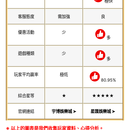
極快
客服態度
需加強
良
優惠活動
少
多
遊戲種類
少
多
玩家平均贏率
極低
80.95%
綜合星等
★
★★★★★
官網連結
宇博娛樂城
➤
星匯娛樂城 ➤
※ 以上的圖表是我們收集玩家資料、心得分析。