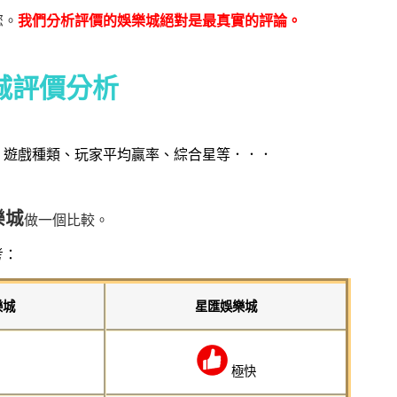
您。
我們分析評價的娛樂城絕對是最真實的評論。
城評價分析
、遊戲種類、玩家平均贏率、綜合星等．．．
樂城
做一個比較。
考：
樂城
星匯娛樂城
極快