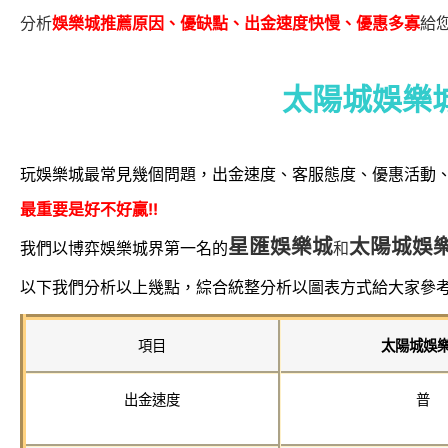
分析
娛樂城推薦原因、優缺點、出金速度快慢、優惠多寡
給
太陽城娛樂
玩娛樂城最常見幾個問題，出金速度、客服態度、優惠活動
最重要是好不好贏!!
星匯
娛樂城
太陽城娛
我們以博弈娛樂城界第一名的
和
以下我們分析以上幾點，綜合統整分析以圖表方式給大家參
項目
太陽城娛
出金速度
普