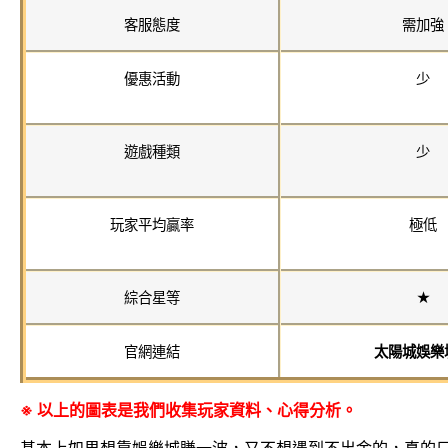
客服態度
需加強
優惠活動
少
遊戲種類
少
玩家平均贏率
極低
綜合星等
★
官網連結
太陽城娛樂
※ 以上的圖表是我們收集玩家資料、心得分析。
基本上如果想靠娛樂城賺一波，又不想遇到不出金的，真的