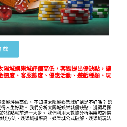
遊 戲
太陽城娛樂城評價高低，客觀提出優缺點，讓
金速度、客服態度、優惠活動、遊戲種類、玩
樂城評價高低。 不知道太陽城娛樂城好還是不好嗎？ 選
得人生好難。 我們分析太陽城娛樂城優缺點，淺顯易懂
的終點就前進一大步。 我們利用大數據分析娛樂城評價
賺錢方法、娛樂城機率高、娛樂城公式破解、娛樂城玩法