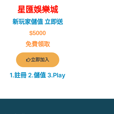
星匯娛樂城
新玩家儲值 立即送
$5000
免費領取
立即加入
1.註冊 2.儲值 3.Play