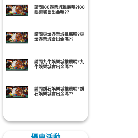
請問i88娛樂城推薦嗎?i88
娛樂城會出金嗎??
請問爽爆娛樂城推薦嗎?爽
爆娛樂城會出金嗎??
請問九牛娛樂城推薦嗎?九
牛娛樂城會出金嗎??
請問鑽石娛樂城推薦嗎?鑽
石娛樂城會出金嗎??
優惠活動