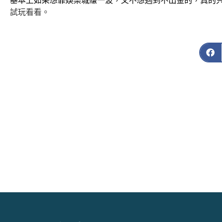
試玩看看。