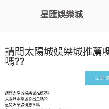
星匯娛樂城
請問太陽城娛樂城推薦
嗎??
立 即 
請問太陽城娛樂城推薦嗎?
太陽城娛樂城會出金嗎??
這間娛樂城優惠多嗎