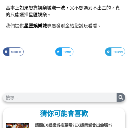
基本上如果想靠娛樂城賺一波，又不想遇到不出金的，真
的只能選擇星匯娛樂。
我們提供
星匯
娛樂城
專屬發財金給您試玩看看。
Facebook
Twitter
Telegram
猜你可能會喜歡
請問EX娛樂城推薦嗎?EX娛樂城會出金嗎??