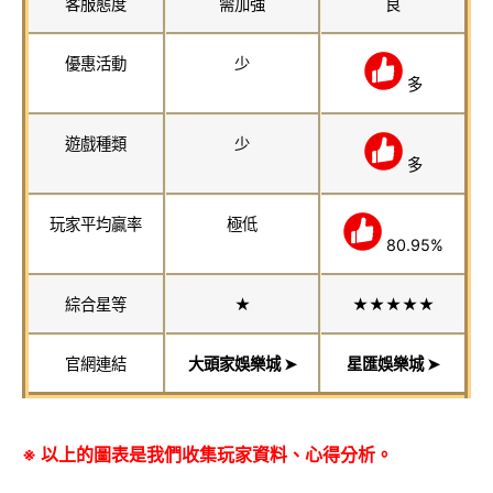
客服態度
需加強
良
優惠活動
少
多
遊戲種類
少
多
玩家平均贏率
極低
80.95%
綜合星等
★
★★★★★
官網連結
大頭家娛樂城
➤
星匯娛樂城 ➤
※ 以上的圖表是我們收集玩家資料、心得分析。