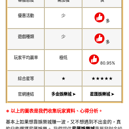
優惠活動
少
多
遊戲種類
少
多
玩家平均贏率
極低
80.95%
綜合星等
★
★★★★★
官網連結
多金娛樂城
➤
星匯娛樂城 ➤
※ 以上的圖表是我們收集玩家資料、心得分析。
基本上如果想靠娛樂城賺一波，又不想遇到不出金的，真
的只能選擇星匯娛樂。
我們提供
星匯
娛樂城
專屬發財金給