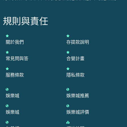
規則與責任
關於我們
存提款說明
常見問與答
合營計畫
服務條款
隱私條款
娛樂城
娛樂城推薦
娛樂城
娛樂城評價