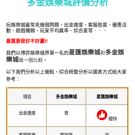
多金娛樂城評價分析
玩娛樂城最常見幾個問題，出金速度、客服態度、優惠活
動、遊戲種類、玩家平均贏率、綜合星等．．．
最重要是好不好贏!!
星匯
娛樂城
多金娛
我們以博弈娛樂城界第一名的
和
樂城
做一個比較。
以下我們分析以上幾點，綜合統整分析以圖表方式給大家
參考：
項目
多金娛樂城
星匯娛樂城
出金速度
普
極快
客服態度
需加強
良