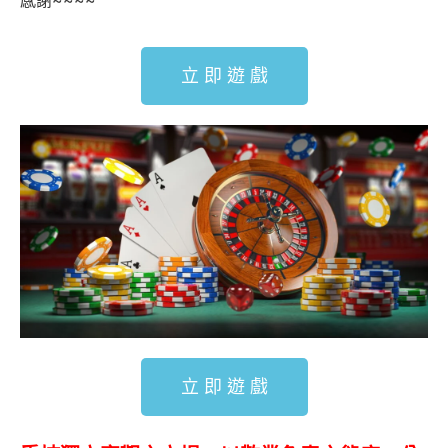
感謝~~~~
立 即 遊 戲
立 即 遊 戲