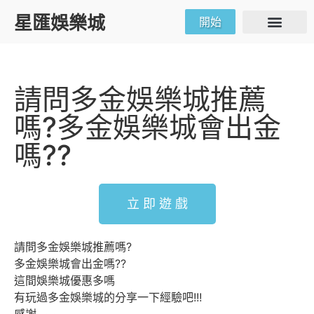
星匯娛樂城
開始
真人娛樂
體育賽事
電子遊戲
賓果彩票
優惠活動
遊戲討論
博弈攻略
請問多金娛樂城推薦
嗎?多金娛樂城會出金
嗎??
立 即 遊 戲
請問多金娛樂城推薦嗎?
多金娛樂城會出金嗎??
這間娛樂城優惠多嗎
有玩過多金娛樂城的分享一下經驗吧!!!