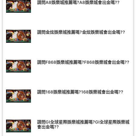
請問A8娛樂城推薦嗎?A8娛樂城會出金嗎??
請問金炫娛樂城推薦嗎?金炫娛樂城會出金嗎??
請問F868娛樂城推薦嗎?F868娛樂城會出金嗎??
請問168娛樂城推薦嗎?168娛樂城會出金嗎??
請問GI全球星際娛樂城推薦嗎?GI全球星際娛樂城
會出金嗎??