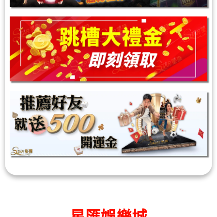
星匯娛樂城