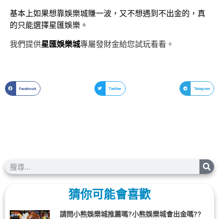
基本上如果想靠娛樂城賺一波，又不想遇到不出金的，真
的只能選擇星匯娛樂。
我們提供
星匯
娛樂城
專屬發財金給您試玩看看。
Facebook
Twitter
Telegram
猜你可能會喜歡
請問小熊娛樂城推薦嗎?小熊娛樂城會出金嗎??