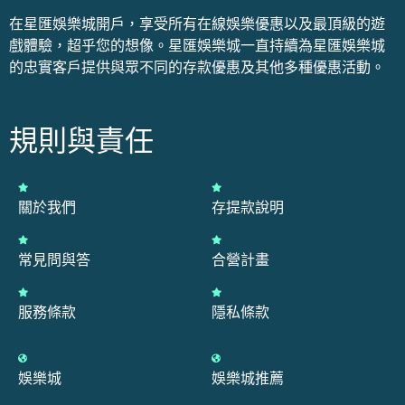
在星匯娛樂城開戶，享受所有在線娛樂優惠以及最頂級的遊
戲體驗，超乎您的想像。星匯娛樂城一直持續為星匯娛樂城
的忠實客戶提供與眾不同的存款優惠及其他多種優惠活動。
規則與責任
關於我們
存提款說明
常見問與答
合營計畫
服務條款
隱私條款
娛樂城
娛樂城推薦