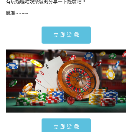
有玩過嚦咕娛樂城的分享一下經驗吧!!!
感謝~~~~
立 即 遊 戲
立 即 遊 戲