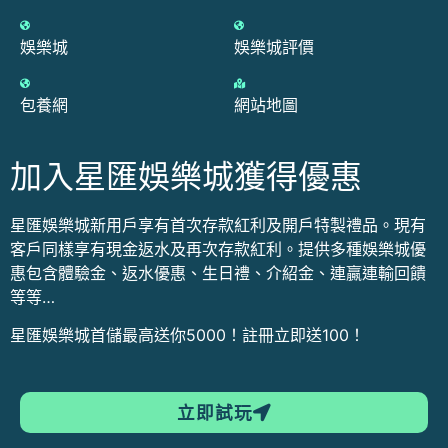
娛樂城
娛樂城評價
包養網
網站地圖
加入星匯娛樂城獲得優惠
星匯娛樂城新用戶享有首次存款紅利及開戶特製禮品。現有
客戶同樣享有現金返水及再次存款紅利。提供多種娛樂城優
惠包含體驗金、返水優惠、生日禮、介紹金、連贏連輸回饋
等等…
星匯娛樂城首儲最高送你5000！註冊立即送100！
立即試玩