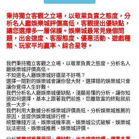
秉持獨立客觀之立場，以敬業負責之態度，分
析名人廳
娛樂城評價高低，客觀提出優缺點，
讓您選擇多一層保護。娛樂城最常見幾個問
題，出金速度、客服態度、優惠活動、遊戲種
類、玩家平均贏率、綜合星等。
我們秉持獨立客觀之立場，以敬業負責之態度，分析名人
廳娛樂城評價高低。
不知道名人廳娛樂城好還是不好嗎？
選擇一間對的娛樂城會讓你發大財，選擇錯的娛樂城只會
讓你覺得人生好難。
我們分析名人廳娛樂城優缺點，淺顯易懂的分析，讓你知
道如何選擇，基本上跟著我們前進，您離致富的終點就前
進一大步。
我們利用大數據分析娛樂城評價高低，分析娛樂城推薦的
原因，並提供娛樂城排行榜。
統整賺錢方法、娛樂城機率高、娛樂城公式破解、娛樂城
玩法密技、娛樂城推薦、娛樂城評價。
分析
娛樂城推薦原因、優缺點、出金速度快慢、優惠多寡