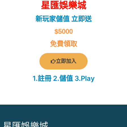
星匯娛樂城
新玩家儲值 立即送
$5000
免費領取
立即加入
1.註冊 2.儲值 3.Play
星匯娛樂城