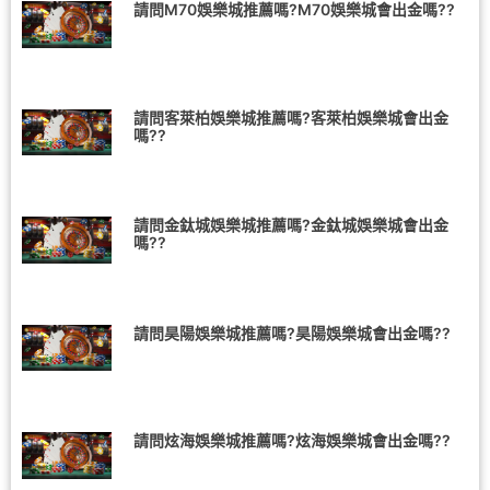
請問M70娛樂城推薦嗎?M70娛樂城會出金嗎??
請問客萊柏娛樂城推薦嗎?客萊柏娛樂城會出金
嗎??
請問金鈦城娛樂城推薦嗎?金鈦城娛樂城會出金
嗎??
請問昊陽娛樂城推薦嗎?昊陽娛樂城會出金嗎??
請問炫海娛樂城推薦嗎?炫海娛樂城會出金嗎??