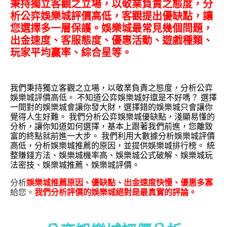
秉持獨立客觀之立場，以敬業負責之態度，分
析公弈娛樂城評價高低，客觀提出優缺點，讓
您選擇多一層保護。娛樂城最常見幾個問題，
出金速度、客服態度、優惠活動、遊戲種類、
玩家平均贏率、綜合星等。
我們秉持獨立客觀之立場，以敬業負責之態度，分析公弈
娛樂城評價高低。 不知道公弈娛樂城好還是不好嗎？ 選擇
一間對的娛樂城會讓你發大財，選擇錯的娛樂城只會讓你
覺得人生好難。 我們分析公弈娛樂城優缺點，淺顯易懂的
分析，讓你知道如何選擇，基本上跟著我們前進，您離致
富的終點就前進一大步。 我們利用大數據分析娛樂城評價
高低，分析娛樂城推薦的原因，並提供娛樂城排行榜。 統
整賺錢方法、娛樂城機率高、娛樂城公式破解、娛樂城玩
法密技、娛樂城推薦、娛樂城評價。
分析
娛樂城推薦原因、優缺點、出金速度快慢、優惠多寡
給您。
我們分析評價的娛樂城絕對是最真實的評論。