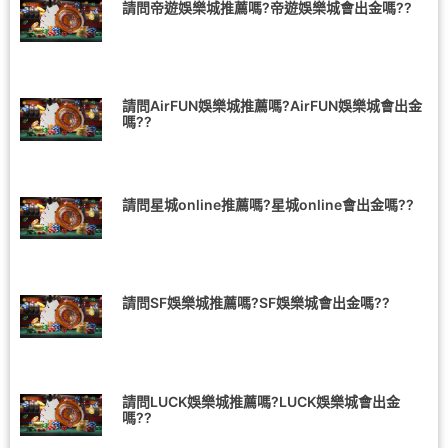
請問帝遊娛樂城推薦嗎?帝遊娛樂城會出金嗎??
請問AirFUN娛樂城推薦嗎?AirFUN娛樂城會出金
嗎??
請問星城online推薦嗎?星城online會出金嗎??
請問SF娛樂城推薦嗎?SF娛樂城會出金嗎??
請問LUCK娛樂城推薦嗎?LUCK娛樂城會出金
嗎??