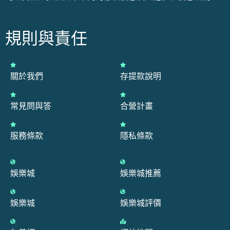
規則與責任
關於我們
存提款說明
常見問與答
合營計畫
服務條款
隱私條款
娛樂城
娛樂城推薦
娛樂城
娛樂城評價