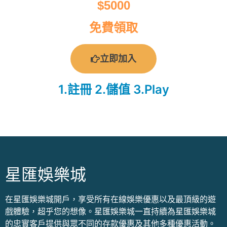
$5000
免費領取
立即加入
1.註冊 2.儲值 3.Play
星匯娛樂城
在星匯娛樂城開戶，享受所有在線娛樂優惠以及最頂級的遊
戲體驗，超乎您的想像。星匯娛樂城一直持續為星匯娛樂城
的忠實客戶提供與眾不同的存款優惠及其他多種優惠活動。