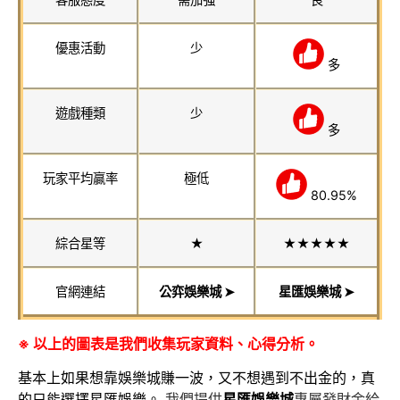
優惠活動
少
多
遊戲種類
少
多
玩家平均贏率
極低
80.95%
綜合星等
★
★★★★★
官網連結
公弈娛樂城
➤
星匯娛樂城 ➤
※ 以上的圖表是我們收集玩家資料、心得分析。
基本上如果想靠娛樂城賺一波，又不想遇到不出金的，真
的只能選擇星匯娛樂。
我們提供
星匯
娛樂城
專屬發財金給