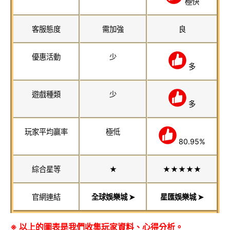
極快
客服態度
需加強
良
優惠活動
少
多
遊戲種類
少
多
玩家平均贏率
極低
80.95%
綜合星等
★
★★★★★
官網連結
全球娛樂城
➤
星匯娛樂城 ➤
※ 以上的圖表是我們收集玩家資料、心得分析。