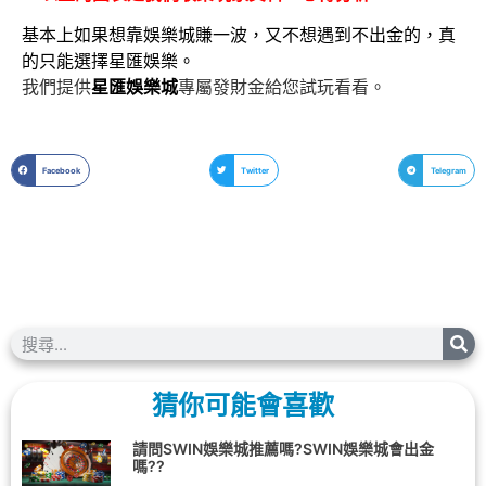
基本上如果想靠娛樂城賺一波，又不想遇到不出金的，真
的只能選擇星匯娛樂。
我們提供
星匯
娛樂城
專屬發財金給您試玩看看。
Facebook
Twitter
Telegram
猜你可能會喜歡
請問SWIN娛樂城推薦嗎?SWIN娛樂城會出金
嗎??