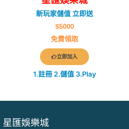
新玩家儲值 立即送
$5000
免費領取
立即加入
1.註冊 2.儲值 3.Play
星匯娛樂城