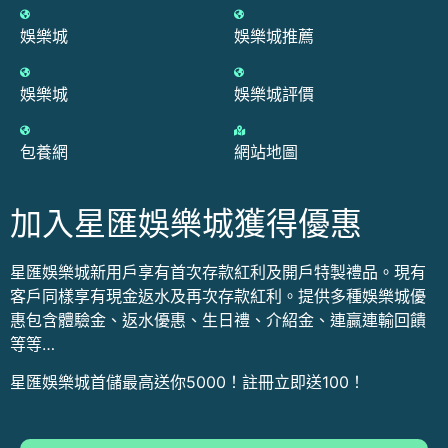
娛樂城
娛樂城推薦
娛樂城
娛樂城評價
包養網
網站地圖
加入星匯娛樂城獲得優惠
星匯娛樂城新用戶享有首次存款紅利及開戶特製禮品。現有
客戶同樣享有現金返水及再次存款紅利。提供多種娛樂城優
惠包含體驗金、返水優惠、生日禮、介紹金、連贏連輸回饋
等等…
星匯娛樂城首儲最高送你5000！註冊立即送100！