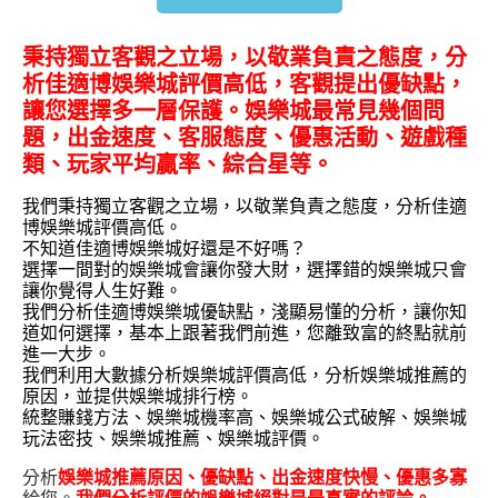
秉持獨立客觀之立場，以敬業負責之態度，分
析佳適博
娛樂城評價高低，客觀提出優缺點，
讓您選擇多一層保護。娛樂城最常見幾個問
題，出金速度、客服態度、優惠活動、遊戲種
類、玩家平均贏率、綜合星等。
我們秉持獨立客觀之立場，以敬業負責之態度，分析佳適
博娛樂城評價高低。
不知道佳適博娛樂城好還是不好嗎？
選擇一間對的娛樂城會讓你發大財，選擇錯的娛樂城只會
讓你覺得人生好難。
我們分析佳適博娛樂城優缺點，淺顯易懂的分析，讓你知
道如何選擇，基本上跟著我們前進，您離致富的終點就前
進一大步。
我們利用大數據分析娛樂城評價高低，分析娛樂城推薦的
原因，並提供娛樂城排行榜。
統整賺錢方法、娛樂城機率高、娛樂城公式破解、娛樂城
玩法密技、娛樂城推薦、娛樂城評價。
分析
娛樂城推薦原因、優缺點、出金速度快慢、優惠多寡
給您。
我們分析評價的娛樂城絕對是最真實的評論。