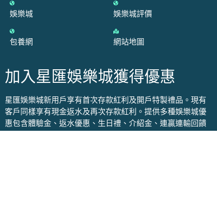
娛樂城
娛樂城評價
包養網
網站地圖
加入星匯娛樂城獲得優惠
星匯娛樂城新用戶享有首次存款紅利及開戶特製禮品。現有
客戶同樣享有現金返水及再次存款紅利。提供多種娛樂城優
惠包含體驗金、返水優惠、生日禮、介紹金、連贏連輸回饋
等等…
星匯娛樂城首儲最高送你5000！註冊立即送100！
立即試玩