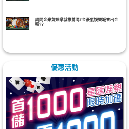
請問金豪氣娛樂城推薦嗎?金豪氣娛樂城會出金
嗎??
優惠活動