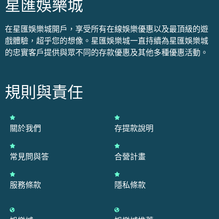
星匯娛樂城
在星匯娛樂城開戶，享受所有在線娛樂優惠以及最頂級的遊
戲體驗，超乎您的想像。星匯娛樂城一直持續為星匯娛樂城
的忠實客戶提供與眾不同的存款優惠及其他多種優惠活動。
規則與責任
關於我們
存提款說明
常見問與答
合營計畫
服務條款
隱私條款