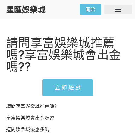
星匯娛樂城
開始
真人娛樂
體育賽事
電子遊戲
賓果彩票
優惠活動
遊戲討論
博弈攻略
請問享富娛樂城推薦
嗎?享富娛樂城會出金
嗎??
立 即 遊 戲
請問享富娛樂城推薦嗎?
享富娛樂城會出金嗎??
這間娛樂城優惠多嗎