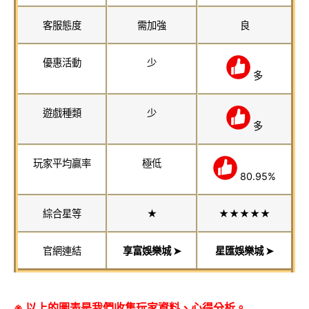
客服態度
需加強
良
優惠活動
少
多
遊戲種類
少
多
玩家平均贏率
極低
80.95%
綜合星等
★
★★★★★
官網連結
享富娛樂城
➤
星匯娛樂城 ➤
※ 以上的圖表是我們收集玩家資料、心得分析。