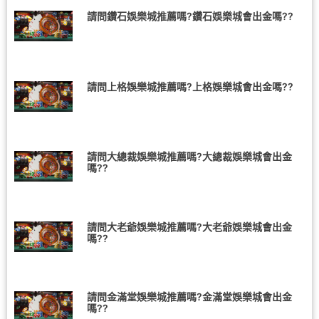
請問鑽石娛樂城推薦嗎?鑽石娛樂城會出金嗎??
請問上格娛樂城推薦嗎?上格娛樂城會出金嗎??
請問大總裁娛樂城推薦嗎?大總裁娛樂城會出金
嗎??
請問大老爺娛樂城推薦嗎?大老爺娛樂城會出金
嗎??
請問金滿堂娛樂城推薦嗎?金滿堂娛樂城會出金
嗎??