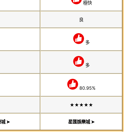
極快
良
多
多
80.95%
★★★★★
樂城
➤
星匯娛樂城 ➤