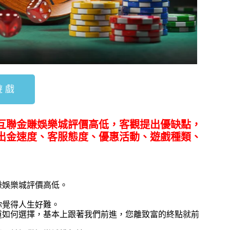
遊 戲
互聯金賺娛樂城評價高低，客觀提出優缺點，
出金速度、客服態度、優惠活動、遊戲種類、
賺娛樂城評價高低。
你覺得人生好難。
道如何選擇，基本上跟著我們前進，您離致富的終點就前