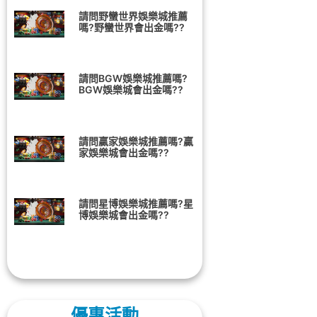
請問野蠻世界娛樂城推薦
嗎?野蠻世界會出金嗎??
請問BGW娛樂城推薦嗎?
BGW娛樂城會出金嗎??
請問贏家娛樂城推薦嗎?贏
家娛樂城會出金嗎??
請問星博娛樂城推薦嗎?星
博娛樂城會出金嗎??
優惠活動