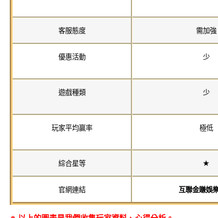
客服態度
需加強
優惠活動
少
遊戲種類
少
玩家平均贏率
極低
綜合星等
★
官網連結
互聯金賺娛
※ 以上的圖表是我們收集玩家資料、心得分析。