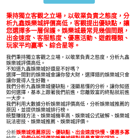
秉持獨立客觀之立場，以敬業負責之態度，分
析九鑫
娛樂城評價高低，客觀提出優缺點，讓
您選擇多一層保護。娛樂城最常見幾個問題，
出金速度、客服態度、優惠活動、遊戲種類、
玩家平均贏率、綜合星等。
我們秉持獨立客觀之立場，以敬業負責之態度，分析九鑫
娛樂城評價高低。
不知道九鑫娛樂城好還是不好嗎？
選擇一間對的娛樂城會讓你發大財，選擇錯的娛樂城只會
讓你覺得人生好難。
我們分析九鑫娛樂城優缺點，淺顯易懂的分析，讓你知道
如何選擇，基本上跟著我們前進，您離致富的終點就前進
一大步。
我們利用大數據分析娛樂城評價高低，分析娛樂城推薦的
原因，並提供娛樂城排行榜。
統整賺錢方法、娛樂城機率高、娛樂城公式破解、娛樂城
玩法密技、娛樂城推薦、娛樂城評價。
分析
娛樂城推薦原因、優缺點、出金速度快慢、優惠多寡
給您。
我們分析評價的娛樂城絕對是最真實的評論。