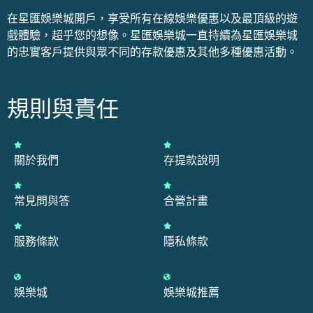
在星匯娛樂城開戶，享受所有在線娛樂優惠以及最頂級的遊
戲體驗，超乎您的想像。星匯娛樂城一直持續為星匯娛樂城
的忠實客戶提供與眾不同的存款優惠及其他多種優惠活動。
規則與責任
關於我們
存提款說明
常見問與答
合營計畫
服務條款
隱私條款
娛樂城
娛樂城推薦