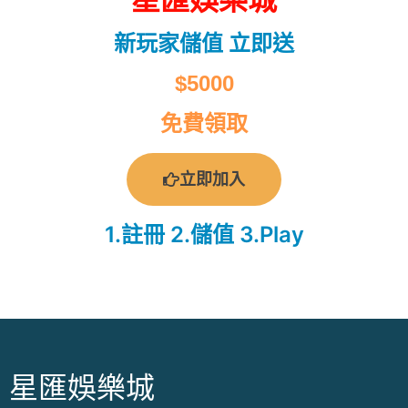
新玩家儲值 立即送
$5000
免費領取
立即加入
1.註冊 2.儲值 3.Play
星匯娛樂城