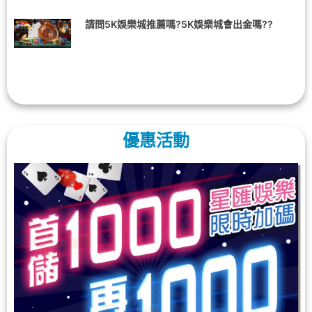
請問5K娛樂城推薦嗎?5K娛樂城會出金嗎??
優惠活動