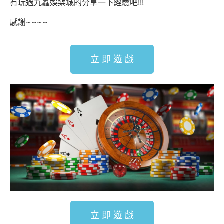
有玩過九鑫娛樂城的分享一下經驗吧!!!
感謝~~~~
立 即 遊 戲
立 即 遊 戲