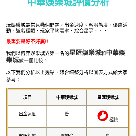
中華娛樂城評價分析
玩娛樂城最常見幾個問題，出金速度、客服態度、優惠活
動、遊戲種類、玩家平均贏率、綜合星等．．．
最重要是好不好贏!!
星匯
娛樂城
中華娛
我們以博弈娛樂城界第一名的
和
樂城
做一個比較。
以下我們分析以上幾點，綜合統整分析以圖表方式給大家
參考：
項目
中華娛樂城
星匯娛樂城
出金速度
普
極快
客服態度
需加強
良