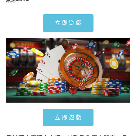
感謝~~~~
立 即 遊 戲
立 即 遊 戲