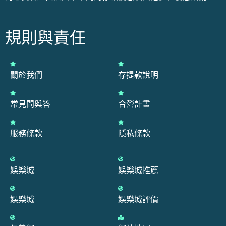
規則與責任
關於我們
存提款說明
常見問與答
合營計畫
服務條款
隱私條款
娛樂城
娛樂城推薦
娛樂城
娛樂城評價