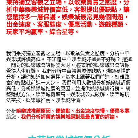
秉持獨立客觀之立場，以敬業負責之態度，分
析中華娛樂城評價高低，客觀提出優缺點，讓
您選擇多一層保護。娛樂城最常見幾個問題，
出金速度、客服態度、優惠活動、遊戲種類、
玩家平均贏率、綜合星等。
我們秉持獨立客觀之立場，以敬業負責之態度，分析中華
娛樂城評價高低。 不知道中華娛樂城好還是不好嗎？ 選擇
一間對的娛樂城會讓你發大財，選擇錯的娛樂城只會讓你
覺得人生好難。 我們分析中華娛樂城優缺點，淺顯易懂的
分析，讓你知道如何選擇，基本上跟著我們前進，您離致
富的終點就前進一大步。 我們利用大數據分析娛樂城評價
高低，分析娛樂城推薦的原因，並提供娛樂城排行榜。 統
整賺錢方法、娛樂城機率高、娛樂城公式破解、娛樂城玩
法密技、娛樂城推薦、娛樂城評價。
分析
娛樂城推薦原因、優缺點、出金速度快慢、優惠多寡
給您。
我們分析評價的娛樂城絕對是最真實的評論。