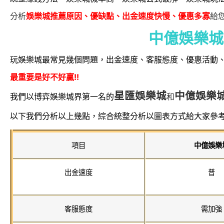
分析
娛樂城推薦原因、優缺點、出金速度快慢、優惠多寡
給
中億娛樂城
玩娛樂城最常見幾個問題，出金速度、客服態度、優惠活動
最重要是好不好贏!!
星匯
娛樂城
中億娛樂
我們以博弈娛樂城界第一名的
和
以下我們分析以上幾點，綜合統整分析以圖表方式給大家參
項目
中億娛樂
出金速度
普
客服態度
需加強