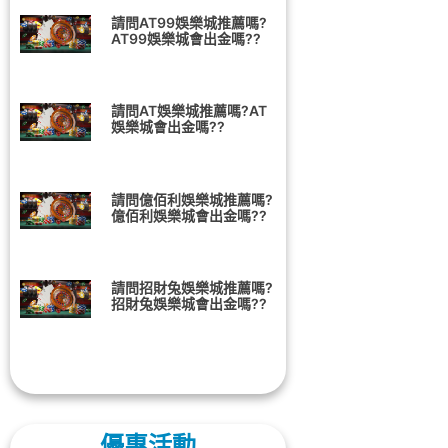
請問AT99娛樂城推薦嗎?
AT99娛樂城會出金嗎??
請問AT娛樂城推薦嗎?AT
娛樂城會出金嗎??
請問億佰利娛樂城推薦嗎?
億佰利娛樂城會出金嗎??
請問招財兔娛樂城推薦嗎?
招財兔娛樂城會出金嗎??
優惠活動