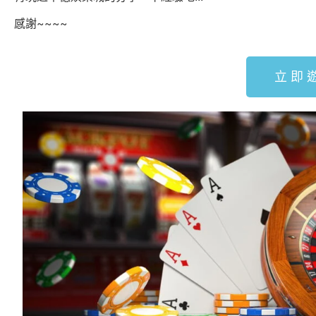
感謝~~~~
立 即 