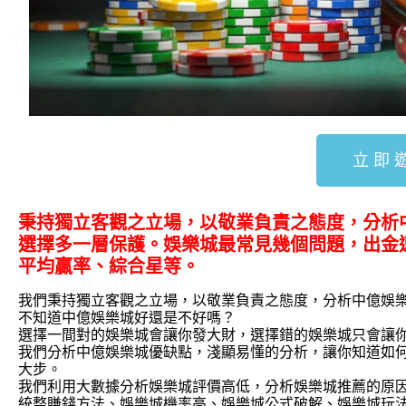
立 即 
秉持獨立客觀之立場，以敬業負責之態度，分析
選擇多一層保護。娛樂城最常見幾個問題，出金
平均贏率、綜合星等。
我們秉持獨立客觀之立場，以敬業負責之態度，分析中億娛
不知道中億娛樂城好還是不好嗎？
選擇一間對的娛樂城會讓你發大財，選擇錯的娛樂城只會讓
我們分析中億娛樂城優缺點，淺顯易懂的分析，讓你知道如
大步。
我們利用大數據分析娛樂城評價高低，分析娛樂城推薦的原
統整賺錢方法、娛樂城機率高、娛樂城公式破解、娛樂城玩