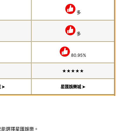
多
多
80.95%
★★★★★
城
➤
星匯娛樂城 ➤
只能選擇星匯娛樂。