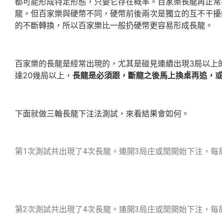
都可能形成特定形態，只要它存在概率。百家樂長龍再正常
龍。但百家樂與硬幣不同，硬幣前後兩次是獨立的互不干擾
的不斷轉換，所以百家樂比一般扔硬幣更容易形成長龍。
百家樂的長龍是經常出現的，尤其是碰見
連續出現3局
以上
達20幾局
以上，
長龍是必須跟
，斷龍之後馬上換桌
再
追，
下面就做三輪長龍下注法測試，來看結果會如何。
第1次測試共出現了
4次長龍
。
連開3局庄或閒開始下注
，每
第2次測試共出現了
4次長龍
。
連開3局庄或閒開始下注
，每