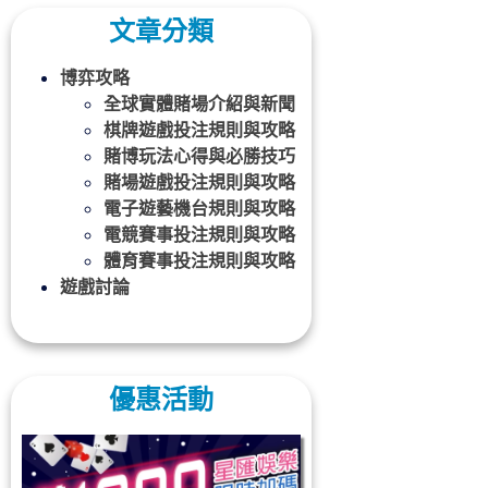
文章分類
博弈攻略
全球實體賭場介紹與新聞
棋牌遊戲投注規則與攻略
賭博玩法心得與必勝技巧
賭場遊戲投注規則與攻略
電子遊藝機台規則與攻略
電競賽事投注規則與攻略
體育賽事投注規則與攻略
遊戲討論
優惠活動