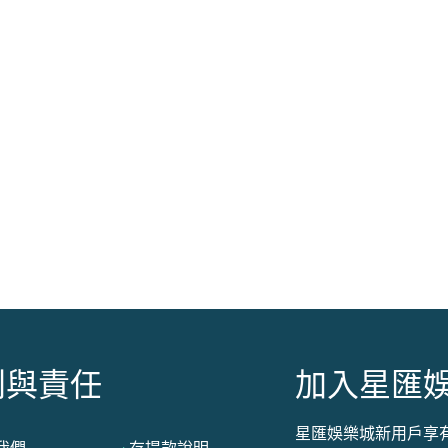
則與責任
加入星匯
星匯娛樂城新用戶享
我們
存提款說明