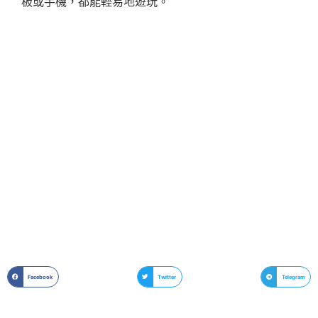
板或手機，都能輕易地遊玩。
Facebook
Twitter
Telegram