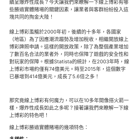
續呈爆炸性成長？今天讓我們來瞭解一下線上博彩有哪
些勝過實體賭場的關鍵因素，讓業者與客群紛紛投入這
塊共同的掏金大陸！
線上博彩濫觴於2000年初，後續的十多年，各國家
（地區）為了因應潮流趨勢及增加稅收，相繼開放線上
博彩牌照申請。這樣的開放政策，除了為整個產業增加
了數百名合法的業者外，同時也保障了遊戲的安全性和
對玩家的保障。根據Statista的統計，在2003年時，線
上博彩市場約僅有74億美元。時至2015年，這個數字
已暴增到414億美元，成長了5.6倍之多！
那究竟線上博彩有何魔力，可以在10多年間像搭火箭一
樣，爆炸性成長如此之多呢？接著讓我們來瞭解一下線
上博彩的特色吧！
線上博彩勝過實體賭場的幾項特色：