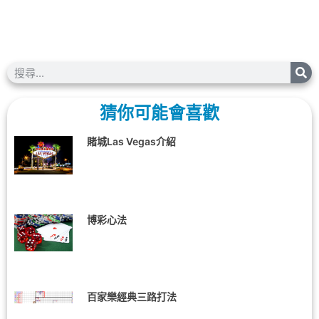
猜你可能會喜歡
賭城Las Vegas介紹
博彩心法
百家樂經典三路打法