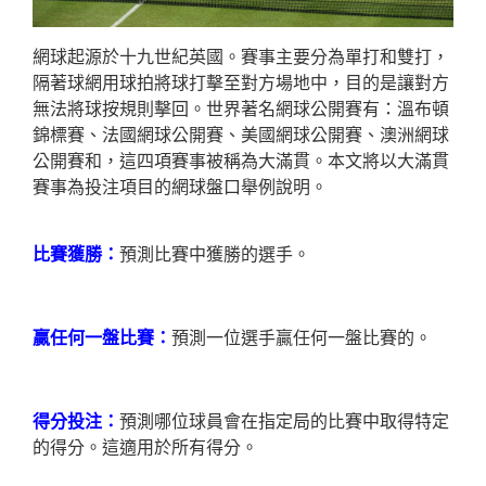
網球起源於十九世紀英國。賽事主要分為單打和雙打，
隔著球網用球拍將球打擊至對方場地中，目的是讓對方
無法將球按規則擊回。世界著名網球公開賽有：溫布頓
錦標賽、法國網球公開賽、美國網球公開賽、澳洲網球
公開賽和，這四項賽事被稱為大滿貫。本文將以大滿貫
賽事為投注項目的網球盤口舉例說明。
比賽獲勝：
預測比賽中獲勝的選手。
贏任何一盤比賽：
預測一位選手贏任何一盤比賽的。
得分投注：
預測哪位球員會在指定局的比賽中取得特定
的得分。這適用於所有得分。