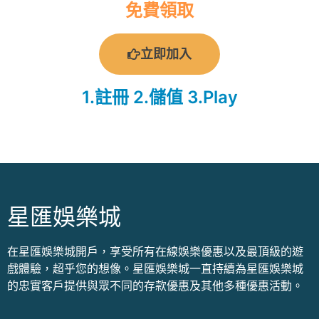
免費領取
立即加入
1.註冊 2.儲值 3.Play
星匯娛樂城
在星匯娛樂城開戶，享受所有在線娛樂優惠以及最頂級的遊
戲體驗，超乎您的想像。星匯娛樂城一直持續為星匯娛樂城
的忠實客戶提供與眾不同的存款優惠及其他多種優惠活動。