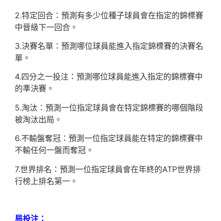
2.特定回合：
預測有多少位種子球員會在指定的錦標賽
中晉級下一回合。
3.決賽名單：
預測哪位球員能進入指定錦標賽的決賽名
單。
4.四分之一投注：
預測哪位球員能進入指定的錦標賽中
的準決賽。
5.淘汰：
預測一位指定球員會在特定錦標賽的哪個階段
被淘汰出局。
6.不輸盤奪冠：
預測一位指定球員能在特定的錦標賽中
不輸任何一盤而奪冠。
7.世界排名：
預測一位指定球員會在年終的ATP世界排
行榜上排名第一。
局投注：