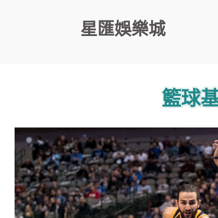
星匯娛樂城
籃球