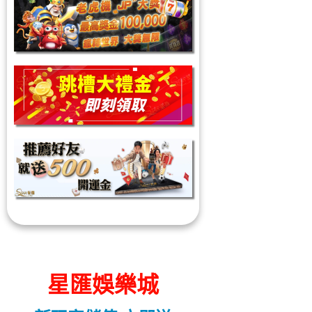
星匯娛樂城