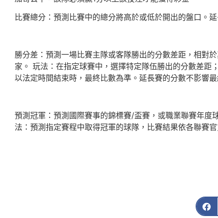
比賽總分：
預測比賽中的總分將高於或低於開出的盤口。延
勝分差：
預測一場比賽主隊或客隊勝出的分數差距，相對於
家。 玩法：在指定球賽中，選擇特定隊伍勝出的分數差距；籃球
以法定時間結束時，最終比數為準。延長賽的分數不影響最
預測冠軍：
預測國際賽事的錦標賽/盃賽，或職業聯賽年度
法：預測指定賽程中取得冠軍的球隊，比賽結果依各聯賽官