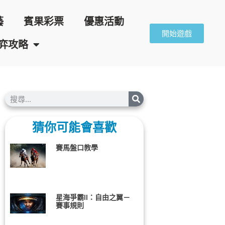
藝
賓果彩票
優惠活動
開始遊戲
弈攻略
猜你可能會喜歡
賽馬盤口教學
星海爭霸II：自由之翼－
賽事規則