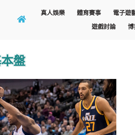
真人娛樂
體育賽事
電子遊
遊戲討論
博
基本盤