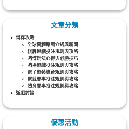
文章分類
博弈攻略
全球實體賭場介紹與新聞
棋牌遊戲投注規則與攻略
賭博玩法心得與必勝技巧
賭場遊戲投注規則與攻略
電子遊藝機台規則與攻略
電競賽事投注規則與攻略
體育賽事投注規則與攻略
遊戲討論
優惠活動