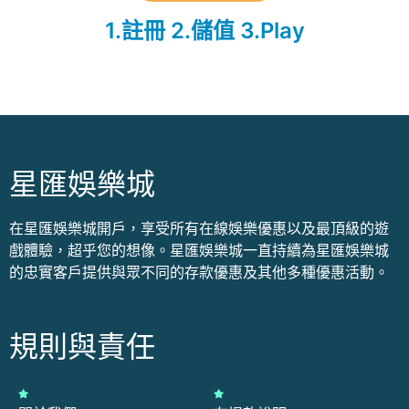
1.註冊 2.儲值 3.Play
星匯娛樂城
在星匯娛樂城開戶，享受所有在線娛樂優惠以及最頂級的遊
戲體驗，超乎您的想像。星匯娛樂城一直持續為星匯娛樂城
的忠實客戶提供與眾不同的存款優惠及其他多種優惠活動。
規則與責任