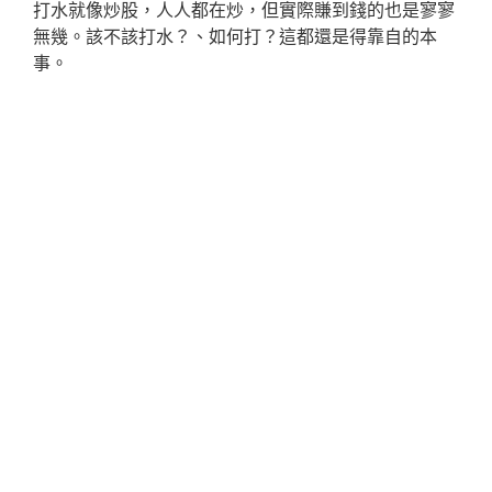
打水就像炒股，人人都在炒，但實際賺到錢的也是寥寥
無幾。該不該打水？、如何打？這都還是得靠自的本
事。