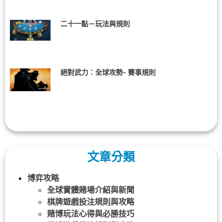
二十一點－玩法與規則
絕對武力：全球攻勢- 賽事規則
文章分類
博弈攻略
全球實體賭場介紹與新聞
棋牌遊戲投注規則與攻略
賭博玩法心得與必勝技巧