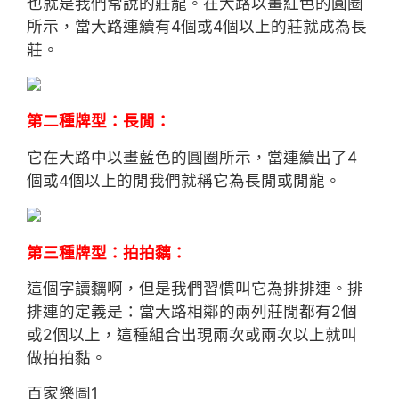
也就是我們常說的莊龍。在大路以畫紅色的圓圈
所示，當大路連續有4個或4個以上的莊就成為長
莊。
第二種牌型：長閒：
它在大路中以畫藍色的圓圈所示，當連續出了4
個或4個以上的閒我們就稱它為長閒或閒龍。
第三種牌型：拍拍黐：
這個字讀黐啊，但是我們習慣叫它為排排連。排
排連的定義是：當大路相鄰的兩列莊閒都有2個
或2個以上，這種組合出現兩次或兩次以上就叫
做拍拍黏。
百家樂圖1