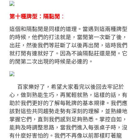
第十種牌型：隔黏閒
：
這個和隔黏閒是同樣的道理。當遇到這兩種牌型
的時候，他們的打法就是，當閒第一次斷了後，
出莊，然後我們等莊斷了以後再出閒，這時我們
就打閒有連就好了。因為不論隔黏莊還是閒。它
的閒第二次出現的時候是必連的。
百家樂好了，希望大家看完以後回去牢記於
心，做到熟能生巧，再駕輕就熟，這樣的話，有
助於我們更好的了解每靴牌的基本規律。我們應
該對這些共同趨勢走勢有深刻的理解，並熟練地
掌握它們，直到我們感到足夠熟悉。掌控自如，
能夠及時調整思路，當我們進入每張桌子時，沒
有什麼好害怕的。我們不再像以前那樣盯著龍