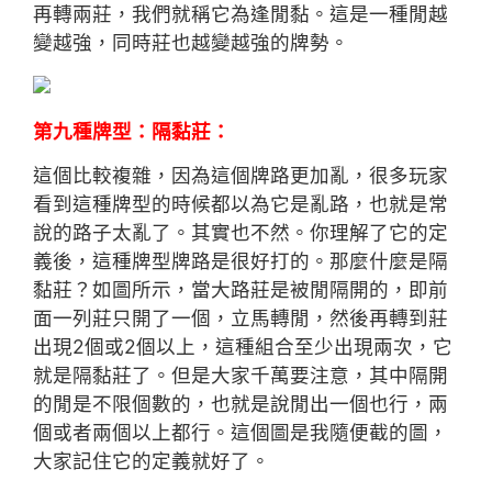
再轉兩莊，我們就稱它為逢閒黏。這是一種閒越
變越強，同時莊也越變越強的牌勢。
第九種牌型：隔黏莊：
這個比較複雜，因為這個牌路更加亂，很多玩家
看到這種牌型的時候都以為它是亂路，也就是常
說的路子太亂了。其實也不然。你理解了它的定
義後，這種牌型牌路是很好打的。那麼什麼是隔
黏莊？如圖所示，當大路莊是被閒隔開的，即前
面一列莊只開了一個，立馬轉閒，然後再轉到莊
出現2個或2個以上，這種組合至少出現兩次，它
就是隔黏莊了。但是大家千萬要注意，其中隔開
的閒是不限個數的，也就是說閒出一個也行，兩
個或者兩個以上都行。這個圖是我隨便截的圖，
大家記住它的定義就好了。