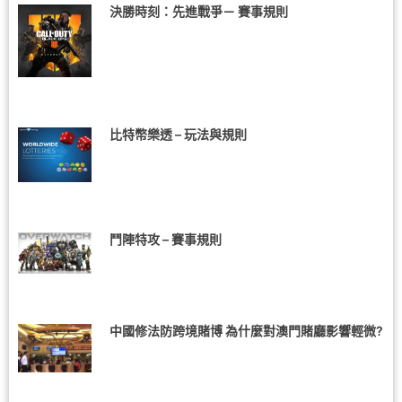
決勝時刻：先進戰爭－ 賽事規則
比特幣樂透 – 玩法與規則
鬥陣特攻 – 賽事規則
中國修法防跨境賭博 為什麼對澳門賭廳影響輕微?