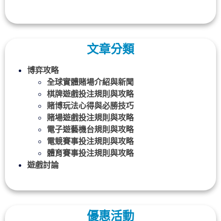
文章分類
博弈攻略
全球實體賭場介紹與新聞
棋牌遊戲投注規則與攻略
賭博玩法心得與必勝技巧
賭場遊戲投注規則與攻略
電子遊藝機台規則與攻略
電競賽事投注規則與攻略
體育賽事投注規則與攻略
遊戲討論
優惠活動