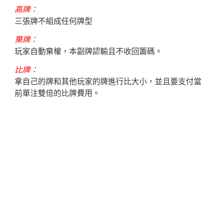
高牌：
三張牌不組成任何牌型
棄牌：
玩家自動棄權，本副牌認輸且不收回籌碼。
比牌：
拿自己的牌和其他玩家的牌進行比大小，並且要支付當
前單注雙倍的比牌費用。