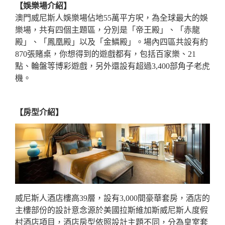
【娛樂場介紹】
澳門威尼斯人娛樂場佔地55萬平方呎，為全球最大的娛
樂場，共有四個主題區，分別是「帝王殿」、「赤龍
殿」、「鳳凰殿」以及「金鱗殿」。場內四區共設有約
870張賭桌，你想得到的遊戲都有，包括百家樂、21
點、輪盤等博彩遊戲，另外還設有超過3,400部角子老虎
機。
【房型介紹】
威尼斯人酒店樓高39層，設有3,000間豪華套房，酒店的
主樓部份的設計意念源於美國拉斯維加斯威尼斯人度假
村酒店項目，酒店房型依照設計主題不同，分為皇室套