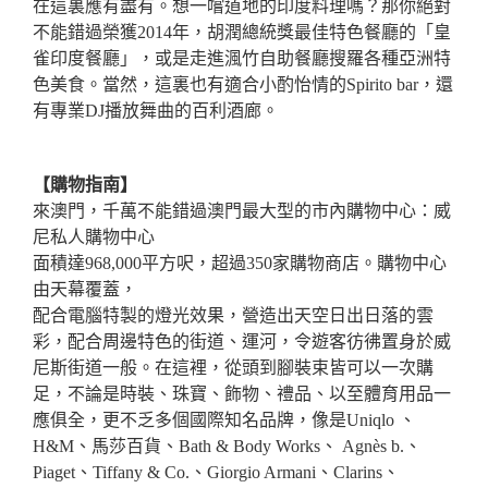
在這裏應有盡有。想一嚐道地的印度料理嗎？那你絕對
不能錯過榮獲2014年，胡潤總統獎最佳特色餐廳的「皇
雀印度餐廳」，或是走進渢竹自助餐廳搜羅各種亞洲特
色美食。當然，這裏也有適合小酌怡情的Spirito bar，還
有專業DJ播放舞曲的百利酒廊。
【購物指南】
來澳門，千萬不能錯過澳門最大型的市內購物中心：威
尼私人購物中心
面積達968,000平方呎，超過350家購物商店。購物中心
由天幕覆蓋，
配合電腦特製的燈光效果，營造出天空日出日落的雲
彩，配合周邊特色的街道、運河，令遊客彷彿置身於威
尼斯街道一般。在這裡，從頭到腳裝束皆可以一次購
足，不論是時裝、珠寶、飾物、禮品、以至體育用品一
應俱全，更不乏多個國際知名品牌，像是Uniqlo 、
H&M、馬莎百貨、Bath & Body Works、 Agnès b.、
Piaget、Tiffany & Co.、Giorgio Armani、Clarins、