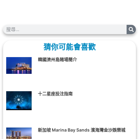
猜你可能會喜歡
韓國濟州島賭場簡介
十二星座投注指南
新加坡 Marina Bay Sands 濱海灣金沙娛樂城