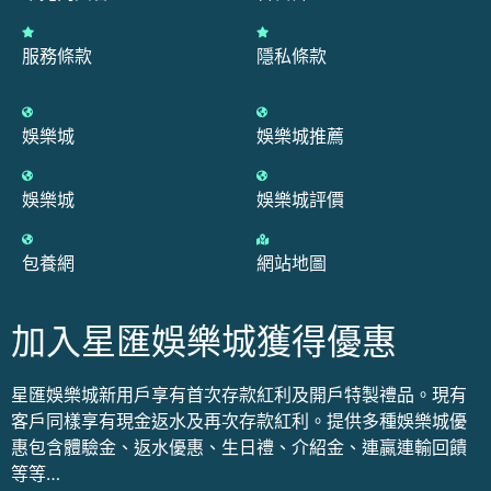
服務條款
隱私條款
娛樂城
娛樂城推薦
娛樂城
娛樂城評價
包養網
網站地圖
加入星匯娛樂城獲得優惠
星匯娛樂城新用戶享有首次存款紅利及開戶特製禮品。現有
客戶同樣享有現金返水及再次存款紅利。提供多種娛樂城優
惠包含體驗金、返水優惠、生日禮、介紹金、連贏連輸回饋
等等…