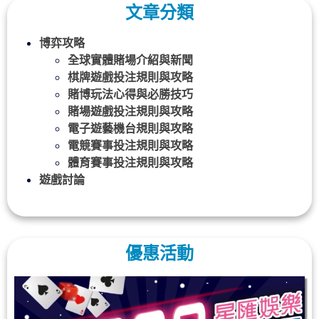
文章分類
博弈攻略
全球實體賭場介紹與新聞
棋牌遊戲投注規則與攻略
賭博玩法心得與必勝技巧
賭場遊戲投注規則與攻略
電子遊藝機台規則與攻略
電競賽事投注規則與攻略
體育賽事投注規則與攻略
遊戲討論
優惠活動