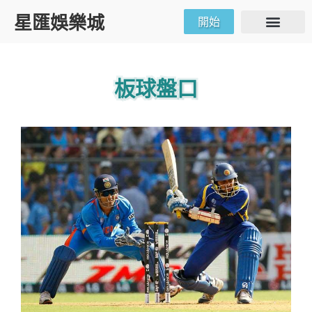
星匯娛樂城
開始
真人娛樂
體育賽事
電子遊戲
賓果彩票
優惠活動
遊戲討論
博弈攻略
板球盤口