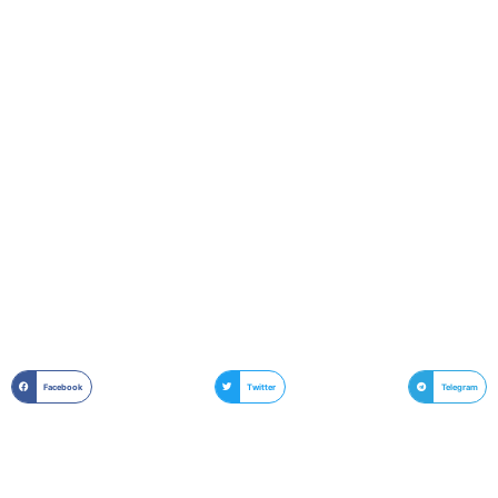
Facebook
Twitter
Telegram