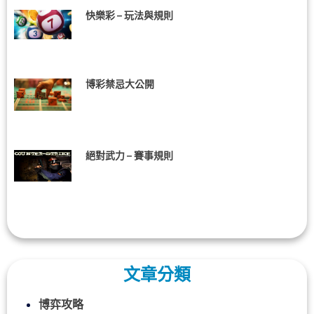
快樂彩 – 玩法與規則
博彩禁忌大公開
絕對武力 – 賽事規則
文章分類
博弈攻略