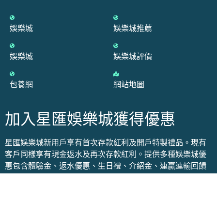
娛樂城
娛樂城推薦
娛樂城
娛樂城評價
包養網
網站地圖
加入星匯娛樂城獲得優惠
星匯娛樂城新用戶享有首次存款紅利及開戶特製禮品。現有
客戶同樣享有現金返水及再次存款紅利。提供多種娛樂城優
惠包含體驗金、返水優惠、生日禮、介紹金、連贏連輸回饋
等等…
星匯娛樂城首儲最高送你5000！註冊立即送100！