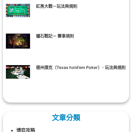
紅黑大戰－玩法與規則
爐石戰記－ 賽事規則
德州撲克（Texas hold’em Poker）- 玩法與規則
文章分類
博弈攻略