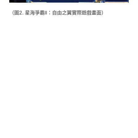
（圖2. 星海爭霸II：自由之翼實際遊戲畫面）