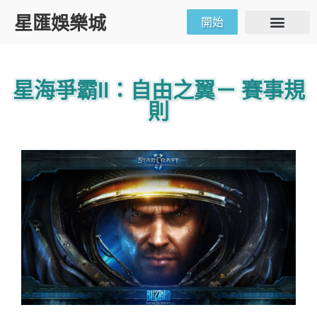
星匯娛樂城
開始
真人娛樂
體育賽事
電子遊戲
賓果彩票
優惠活動
遊戲討論
博弈攻略
星海爭霸II：自由之翼－ 賽事規
則