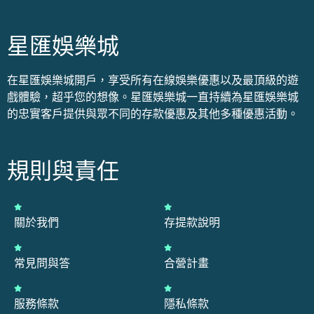
星匯娛樂城
在星匯娛樂城開戶，享受所有在線娛樂優惠以及最頂級的遊
戲體驗，超乎您的想像。星匯娛樂城一直持續為星匯娛樂城
的忠實客戶提供與眾不同的存款優惠及其他多種優惠活動。
規則與責任
關於我們
存提款說明
常見問與答
合營計畫
服務條款
隱私條款