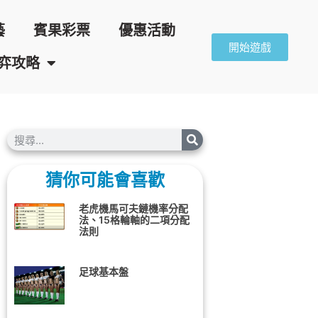
藝
賓果彩票
優惠活動
開始遊戲
弈攻略
猜你可能會喜歡
老虎機馬可夫鏈機率分配
法、15格輪軸的二項分配
法則
足球基本盤