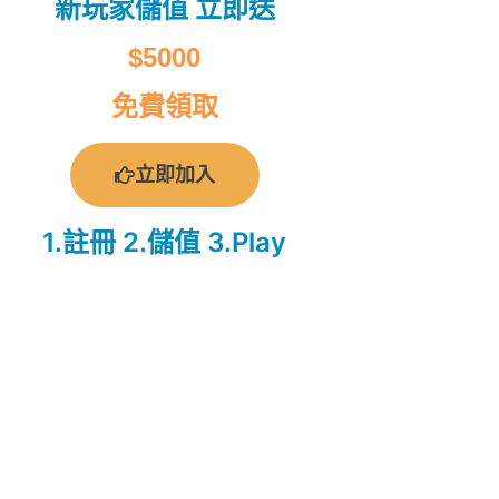
新玩家儲值 立即送
$5000
免費領取
立即加入
1.註冊 2.儲值 3.Play