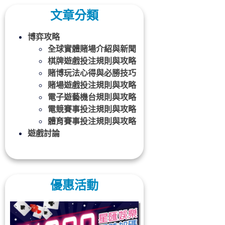
文章分類
博弈攻略
全球實體賭場介紹與新聞
棋牌遊戲投注規則與攻略
賭博玩法心得與必勝技巧
賭場遊戲投注規則與攻略
電子遊藝機台規則與攻略
電競賽事投注規則與攻略
體育賽事投注規則與攻略
遊戲討論
優惠活動