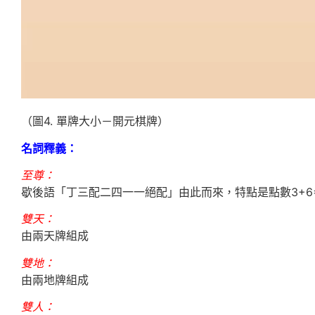
（圖4. 單牌大小－開元棋牌）
名詞釋義：
至尊：
歇後語「丁三配二四一一絕配」由此而來，特點是點數3+6
雙天：
由兩天牌組成
雙地：
由兩地牌組成
雙人：