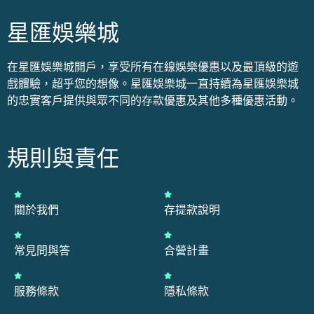
星匯娛樂城
在星匯娛樂城開戶，享受所有在線娛樂優惠以及最頂級的遊
戲體驗，超乎您的想像。星匯娛樂城一直持續為星匯娛樂城
的忠實客戶提供與眾不同的存款優惠及其他多種優惠活動。
規則與責任
關於我們
存提款說明
常見問與答
合營計畫
服務條款
隱私條款