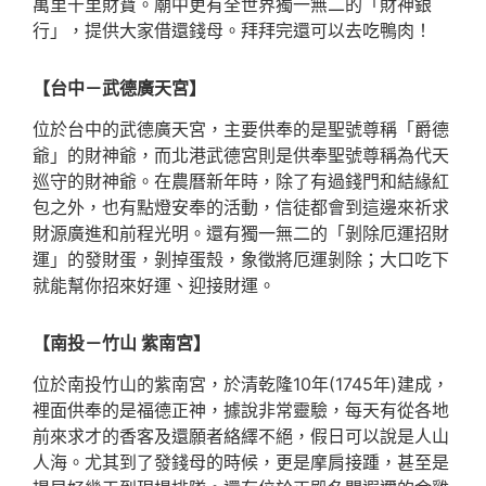
萬里千里財寶。廟中更有全世界獨一無二的「財神銀
行」，提供大家借還錢母。拜拜完還可以去吃鴨肉！
【台中－武德廣天宮】
位於台中的武德廣天宮，主要供奉的是聖號尊稱「爵德
爺」的財神爺，而北港武德宮則是供奉聖號尊稱為代天
巡守的財神爺。在農曆新年時，除了有過錢門和結緣紅
包之外，也有點燈安奉的活動，信徒都會到這邊來祈求
財源廣進和前程光明。還有獨一無二的「剝除厄運招財
運」的發財蛋，剝掉蛋殼，象徵將厄運剝除；大口吃下
就能幫你招來好運、迎接財運。
【南投－竹山 紫南宮】
位於南投竹山的紫南宮，於清乾隆10年(1745年)建成，
裡面供奉的是福德正神，據說非常靈驗，每天有從各地
前來求才的香客及還願者絡繹不絕，假日可以說是人山
人海。尤其到了發錢母的時候，更是摩肩接踵，甚至是