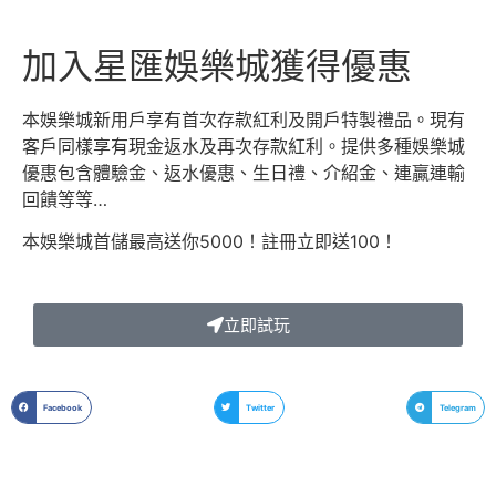
加入星匯娛樂城獲得優惠
本娛樂城新用戶享有首次存款紅利及開戶特製禮品。現有
客戶同樣享有現金返水及再次存款紅利。提供多種娛樂城
優惠包含體驗金、返水優惠、生日禮、介紹金、連贏連輸
回饋等等…
本娛樂城首儲最高送你5000！註冊立即送100！
立即試玩
Facebook
Twitter
Telegram