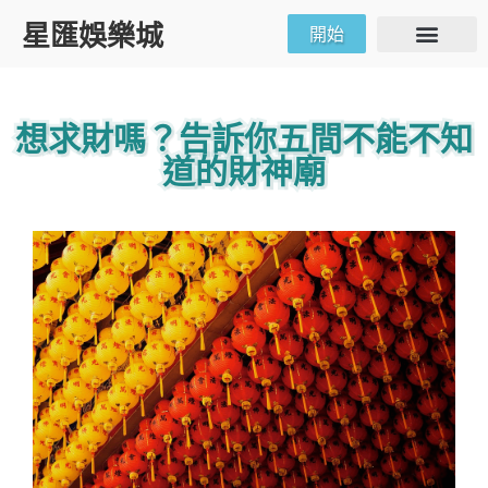
星匯娛樂城
開始
真人娛樂
體育賽事
電子遊戲
賓果彩票
優惠活動
遊戲討論
博弈攻略
想求財嗎？告訴你五間不能不知
道的財神廟