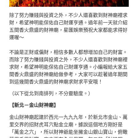
除了努力賺錢與投資之外，不少人還喜歡到財神廟裡求
財，希望神明能保佑自己財運亨通。過年前一天就介紹
五間香火鼎盛的財神廟，星匯娛樂預祝大家都能求得好
運喔～
不論是正財或偏財，相信多數人都想增加自己的財富。
而除了努力賺錢與投資之外，不少人還喜歡到財神廟裡
求財，希望神明能保佑自己財運亨通。小編報給大家五
間香火鼎盛的財神廟給做參考，大家可以趁著過年期間
到這幾間香火鼎盛的財神廟求財求平安哦！
（以下從北到南排列，不分靈驗度。）
【新北－金山財神廟】
金山財神廟起建於西元一九九九年，於新北市金山、萬
里交界的招財虎耳穴點金立廟，據說這個地方剛好是
「萬金之穴」，所以財神爺能坐擁金山銀山寶山，俯瞰