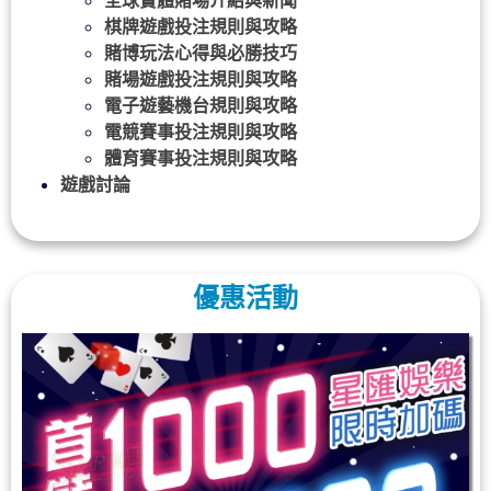
棋牌遊戲投注規則與攻略
賭博玩法心得與必勝技巧
賭場遊戲投注規則與攻略
電子遊藝機台規則與攻略
電競賽事投注規則與攻略
體育賽事投注規則與攻略
遊戲討論
優惠活動