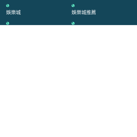
娛樂城
娛樂城推薦
娛樂城
娛樂城評價
包養網
網站地圖
加入星匯娛樂城獲得優惠
星匯娛樂城新用戶享有首次存款紅利及開戶特製禮品。現有
客戶同樣享有現金返水及再次存款紅利。提供多種娛樂城優
惠包含體驗金、返水優惠、生日禮、介紹金、連贏連輸回饋
等等…
星匯娛樂城首儲最高送你5000！註冊立即送100！