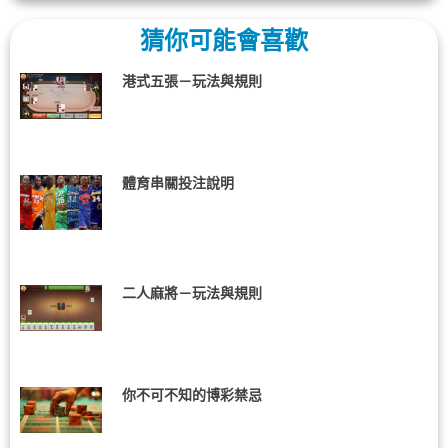
猜你可能會喜歡
港式五張－玩法與規則
體育串關投注說明
二人麻將－玩法與規則
你不可不知的博彩禁忌