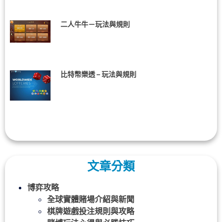
二人牛牛－玩法與規則
比特幣樂透 – 玩法與規則
文章分類
博弈攻略
全球實體賭場介紹與新聞
棋牌遊戲投注規則與攻略