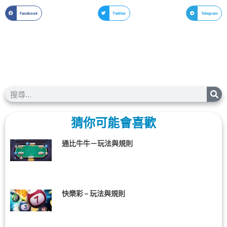
Facebook
Twitter
Telegram
猜你可能會喜歡
通比牛牛－玩法與規則
快樂彩 – 玩法與規則