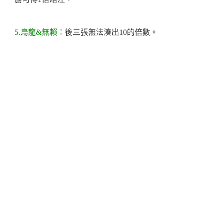
5.烏龍&無賴
：
後三張無法湊出10的倍數。