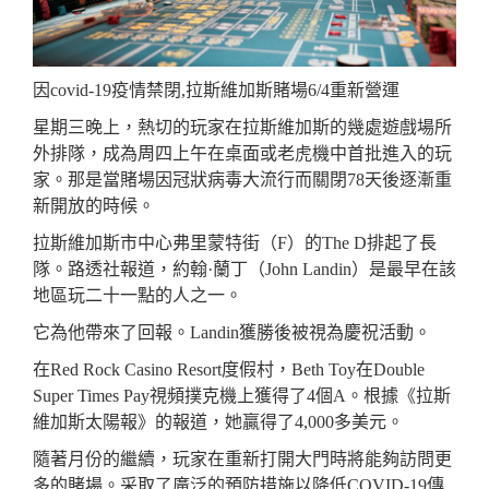
因covid-19疫情禁閉,拉斯維加斯賭場6/4重新營運
星期三晚上，熱切的玩家在拉斯維加斯的幾處遊戲場所
外排隊，成為周四上午在桌面或老虎機中首批進入的玩
家。那是當賭場因冠狀病毒大流行而關閉78天後逐漸重
新開放的時候。
拉斯維加斯市中心弗里蒙特街（F）的The D排起了長
隊。路透社報道，約翰·蘭丁（John Landin）是最早在該
地區玩二十一點的人之一。
它為他帶來了回報。Landin獲勝後被視為慶祝活動。
在Red Rock Casino Resort度假村，Beth Toy在Double
Super Times Pay視頻撲克機上獲得了4個A。根據《拉斯
維加斯太陽報》的報道，她贏得了4,000多美元。
隨著月份的繼續，玩家在重新打開大門時將能夠訪問更
多的賭場。采取了廣泛的預防措施以降低COVID-19傳