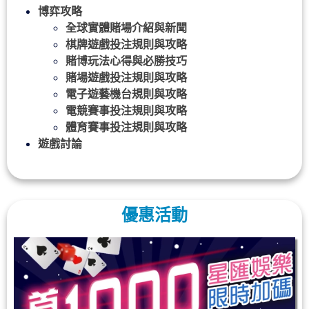
博弈攻略
全球實體賭場介紹與新聞
棋牌遊戲投注規則與攻略
賭博玩法心得與必勝技巧
賭場遊戲投注規則與攻略
電子遊藝機台規則與攻略
電競賽事投注規則與攻略
體育賽事投注規則與攻略
遊戲討論
優惠活動