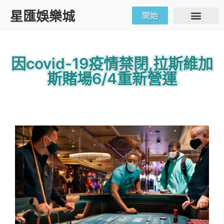
星匯娛樂城
開始
真人娛樂
體育賽事
電子遊戲
賓果彩票
優惠活動
遊戲討論
博弈攻略
因covid-19疫情禁閉,拉斯維加
斯賭場6/4重新營運