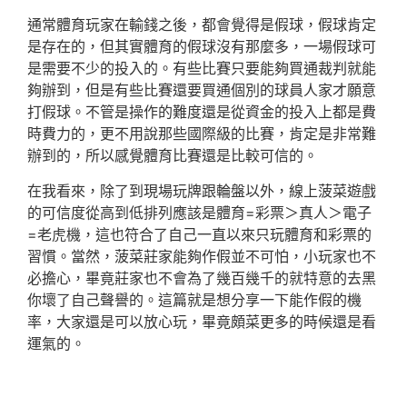
通常體育玩家在輸錢之後，都會覺得是假球，假球肯定
是存在的，但其實體育的假球沒有那麼多，一場假球可
是需要不少的投入的。有些比賽只要能夠買通裁判就能
夠辦到，但是有些比賽還要買通個別的球員人家才願意
打假球。不管是操作的難度還是從資金的投入上都是費
時費力的，更不用說那些國際級的比賽，肯定是非常難
辦到的，所以感覺體育比賽還是比較可信的。
在我看來，除了到現場玩牌跟輪盤以外，線上菠菜遊戲
的可信度從高到低排列應該是體育=彩票＞真人＞電子
=老虎機，這也符合了自己一直以來只玩體育和彩票的
習慣。當然，菠菜莊家能夠作假並不可怕，小玩家也不
必擔心，畢竟莊家也不會為了幾百幾千的就特意的去黑
你壞了自己聲譽的。這篇就是想分享一下能作假的機
率，大家還是可以放心玩，畢竟頗菜更多的時候還是看
運氣的。