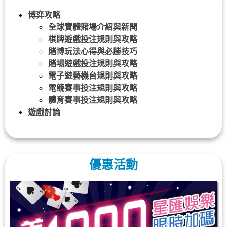
博弈攻略
全球實體賭場介紹與新聞
棋牌遊戲投注規則與攻略
賭博玩法心得與必勝技巧
賭場遊戲投注規則與攻略
電子遊藝機台規則與攻略
電競賽事投注規則與攻略
體育賽事投注規則與攻略
遊戲討論
優惠活動