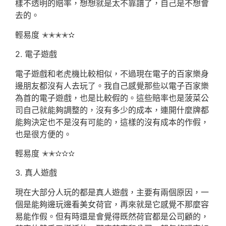
樣不透明的賠率，想想就是太不靠譜了，自己是不想會
去的。
輕易度
✭✭✭✭✫
2. 電子遊戲
電子遊戲和老虎機比較相似，不過現在電子的百家樂身
邊朋友都沒有人去玩了。我自己感覺那些以電子百家樂
為首的電子遊戲，也是比較假的。這些賠率也是菠菜公
司自己就能夠調整的，沒有多少的成本，連開什麼牌都
能夠決定也不是沒有可能的，這樣的沒有成本的作假，
也是很方便的。
輕易度
✭✭✫✫✫
3. 真人遊戲
現在大部分人玩的都是真人遊戲，主要有兩個原因，一
個是能夠邊玩邊看美女荷官，再來就是它感覺不那麼容
易能作假。但有時還是會覺得既然荷官都是公司顧的，