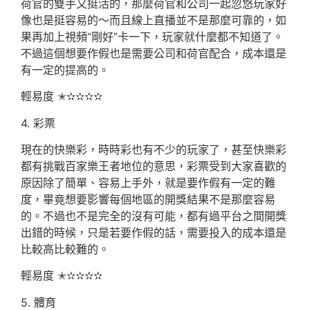
荷官的雙手又挺活的，那麼荷官和公司一起忽悠玩家好
像也是挺容易的～而且線上直播並不是那麼可靠的，如
果再加上視頻“剛好”卡一下，玩家就什麼都不知道了。
不過這個想要作假也是需要公司和荷官配合，成本還是
有一定的提高的。
輕易度
✭✫✫✫✫
4. 彩票
現在的快樂彩，時時彩也有不少的玩家了，甚至快樂彩
都有挑戰百家樂王者地位的意思，彩票受到大家喜歡的
原因除了簡單、容易上手外，就是要作假有一定的難
度，畢竟想要影響每個地區的開獎結果不是那麼容易
的。不過也不是完全的沒有可能，都有過平台之間開獎
出錯的時候，只是若要作假的話，需要投入的成本還是
比較高比較難的。
輕易度
✭✫✫✫✫
5. 體育