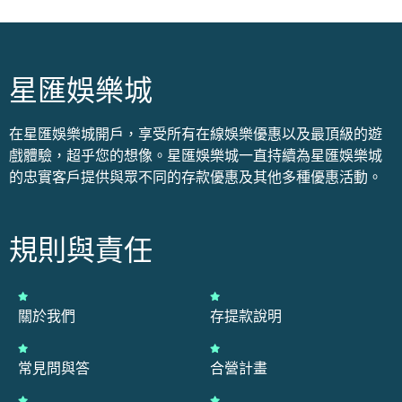
星匯娛樂城
在星匯娛樂城開戶，享受所有在線娛樂優惠以及最頂級的遊
戲體驗，超乎您的想像。星匯娛樂城一直持續為星匯娛樂城
的忠實客戶提供與眾不同的存款優惠及其他多種優惠活動。
規則與責任
關於我們
存提款說明
常見問與答
合營計畫