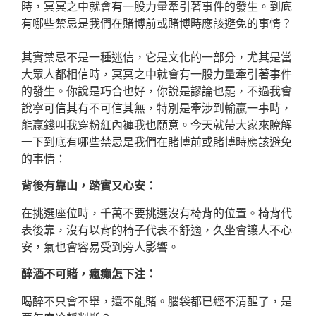
時，冥冥之中就會有一股力量牽引著事件的發生。到底
有哪些禁忌是我們在賭博前或賭博時應該避免的事情？
其實禁忌不是一種迷信，它是文化的一部分，尤其是當
大眾人都相信時，冥冥之中就會有一股力量牽引著事件
的發生。你說是巧合也好，你說是謬論也罷，不過我會
說寧可信其有不可信其無，特別是牽涉到輸贏一事時，
能贏錢叫我穿粉紅內褲我也願意。今天就帶大家來瞭解
一下到底有哪些禁忌是我們在賭博前或賭博時應該避免
的事情：
背後有靠山，踏實又心安：
在挑選座位時，千萬不要挑選沒有椅背的位置。椅背代
表後靠，沒有以背的椅子代表不舒適，久坐會讓人不心
安，氣也會容易受到旁人影響。
醉酒不可賭，瘋癲怎下注：
喝醉不只會不舉，還不能賭。腦袋都已經不清醒了，是