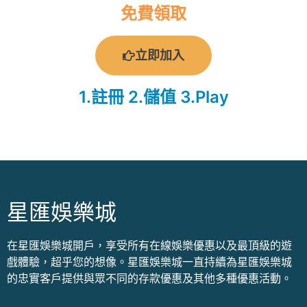
免費領取
立即加入
1.註冊 2.儲值 3.Play
星匯娛樂城
在星匯娛樂城開戶，享受所有在線娛樂優惠以及最頂級的遊
戲體驗，超乎您的想像。星匯娛樂城一直持續為星匯娛樂城
的忠實客戶提供與眾不同的存款優惠及其他多種優惠活動。