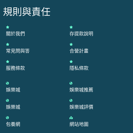
規則與責任
關於我們
存提款說明
常見問與答
合營計畫
服務條款
隱私條款
娛樂城
娛樂城推薦
娛樂城
娛樂城評價
包養網
網站地圖