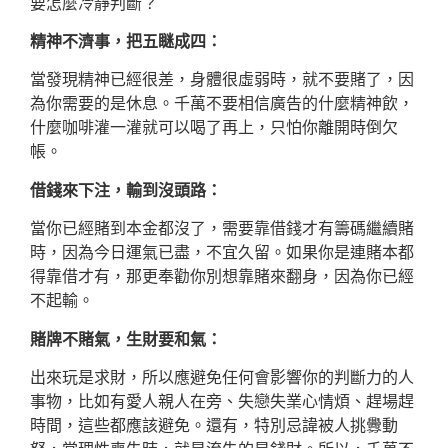
要怎麼冷靜判斷？
精神不濟事，把五瞇成四：
當發現精神已經很差，身體很虛弱時，就不要賭了，因
為你需要的是休息。千萬不要相信廣告的什麼精神飲，
什麼咖啡灌一灌就可以喝了再上，只怕你離開時倒欠
帳。
借錢來下注，輸到沒頭路：
當你已經賭到本金都沒了，需要靠借錢才有籌碼繼續賭
時，因為今日運氣已盡，不宜久留。如果你是連賭本都
得靠借才有，那更奉勸你別想靠賭來翻身，因為你已經
不起輸。
賭牌不賭氣，生財要和氣：
出來玩是求財，所以應避免任何會影響你的判斷力的人
事物，比如有愛人親人在旁、失戀失業心情煩、趕場趕
時間，這些都應該避免。還有，特別忌諱被人挑釁動