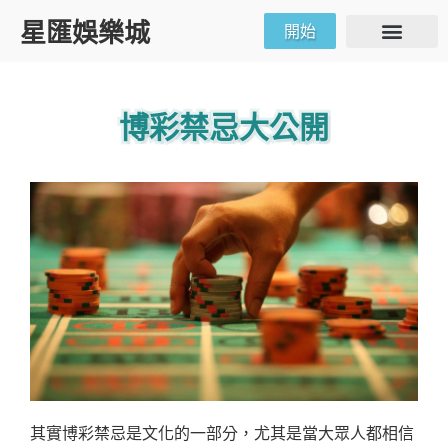
星匯娛樂城
開始
真人娛樂
體育賽事
電子遊戲
賓果彩票
優惠活動
遊戲討論
博弈攻略
博彩禁忌大公開
其實博彩禁忌是文化的一部分，尤其是當大眾人都相信