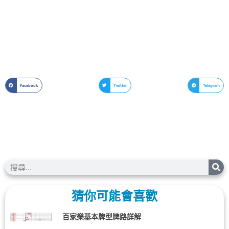
Facebook
Twitter
Telegram
猜你可能會喜歡
百家樂基本牌型牌路詳解