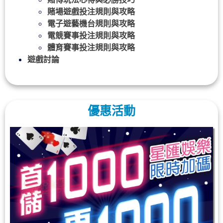
賭場遊戲投注規則與攻略
電子遊藝機台規則與攻略
電競賽事投注規則與攻略
體育賽事投注規則與攻略
遊戲討論
優惠活動