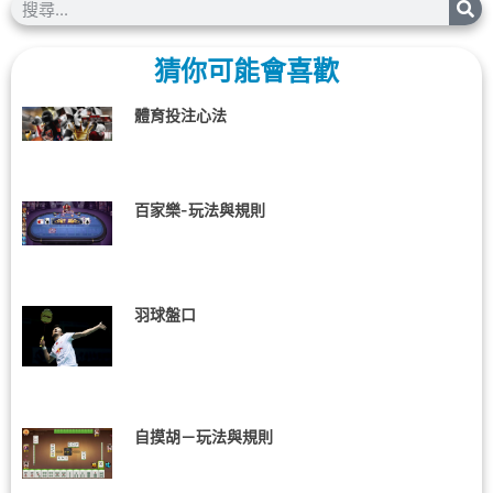
猜你可能會喜歡
體育投注心法
百家樂-玩法與規則
羽球盤口
自摸胡－玩法與規則